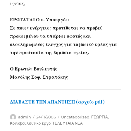
υγείας,
ΕΡΩΤΑΤΑΙ Ο κ. Υπουργός:
Σε ποιες ενέργειες προτίθεται να προβεί
προκειμένου να υπάρξει σωστός και
ολοκληρωμένος έλεγχος για το βοδινό κρέας για
την προστασία της δημόσια υγείας.
Ο Ερωτών Βουλευτής
Μανόλης Σοφ. Στρατάκης
ΔΙΑΒΑΣΤΕ ΤΗΝ ΑΠΑΝΤΗΣΗ (αρχείο pdf)
Author
Posted
Categories
admin
24/11/2006
Uncategorized
,
ΓΕΩΡΓΙΑ
,
on
Κοινοβουλευτικό έργο
,
ΤΕΛΕΥΤΑΙΑ ΝΕΑ