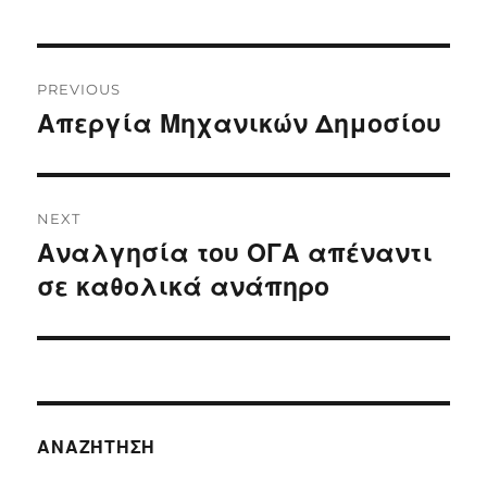
Post
PREVIOUS
navigation
Απεργία Μηχανικών Δημοσίου
Previous
post:
NEXT
Αναλγησία του ΟΓΑ απέναντι
Next
post:
σε καθολικά ανάπηρο
ΑΝΑΖΉΤΗΣΗ