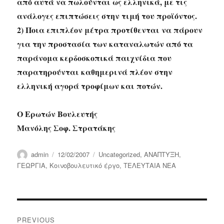
από αυτά να πωλούνται ως ελληνικά, με τις
ανάλογες επιπτώσεις στην τιμή του προϊόντος.
2) Ποια επιπλέον μέτρα προτίθενται να πάρουν
για την προστασία των καταναλωτών από τα
παράνομα κερδοσκοπικά παιχνίδια που
παρατηρούνται καθημερινά πλέον στην
ελληνική αγορά τροφίμων και ποτών.
Ο Ερωτών Βουλευτής
Μανόλης Σοφ. Στρατάκης
Author
Posted
Categories
admin
12/02/2007
Uncategorized
,
ΑΝΑΠΤΥΞΗ
,
on
ΓΕΩΡΓΙΑ
,
Κοινοβουλευτικό έργο
,
ΤΕΛΕΥΤΑΙΑ ΝΕΑ
Post
PREVIOUS