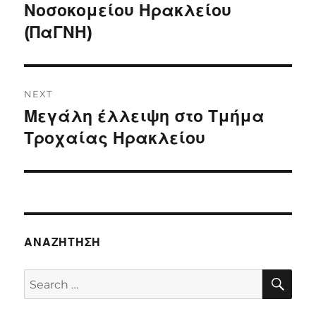
Νοσοκομείου Ηρακλείου
(ΠαΓΝΗ)
NEXT
Μεγάλη έλλειψη στο Τμήμα
Next
post:
Τροχαίας Ηρακλείου
ΑΝΑΖΉΤΗΣΗ
SE
Search
for: