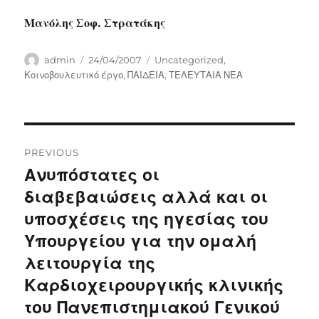
Μανόλης Σοφ. Στρατάκης
Author
Posted
Categories
admin
24/04/2007
Uncategorized
,
on
Κοινοβουλευτικό έργο
,
ΠΑΙΔΕΙΑ
,
ΤΕΛΕΥΤΑΙΑ ΝΕΑ
Post
PREVIOUS
navigation
Ανυπόστατες οι
Previous
post:
διαβεβαιώσεις αλλά και οι
υποσχέσεις της ηγεσίας του
Υπουργείου για την ομαλή
λειτουργία της
Καρδιοχειρουργικής κλινικής
του Πανεπιστημιακού Γενικού