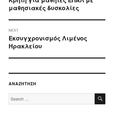
μαθησιακές δυσκολίες
NEXT
Εκσυγχρονισμός Λιμένος
Next
Ηρακλείου
post:
ΑΝΑΖΉΤΗΣΗ
SE
Search
for: