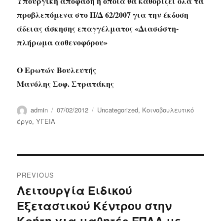
Υπουργική απόφαση η οποία θα καθορίζει όλα τα
προβλεπόμενα στο Π/Δ 62/2007 για την έκδοση
άδειας άσκησης επαγγέλματος «Διασώστη-
πλήρωμα ασθενοφόρου»
Ο Ερωτών Βουλευτής
Μανόλης Σοφ. Στρατάκης
Author
Posted
Categories
admin
07/02/2012
Uncategorized
,
Κοινοβουλευτικό
on
έργο
,
ΥΓΕΙΑ
Post
PREVIOUS
navigation
Λειτουργία Ειδικού
Previous
Εξεταστικού Κέντρου στην
post:
Κρήτη για μαθητές ΕΠΑΛ με