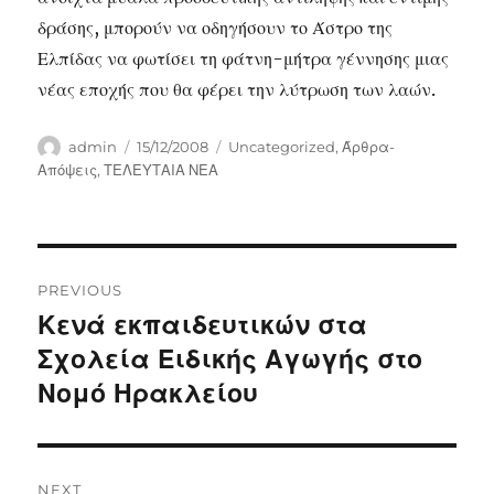
δράσης, μπορούν να οδηγήσουν το Άστρο της
Ελπίδας να φωτίσει τη φάτνη-μήτρα γέννησης μιας
νέας εποχής που θα φέρει την λύτρωση των λαών.
Author
Posted
Categories
admin
15/12/2008
Uncategorized
,
Άρθρα-
on
Απόψεις
,
ΤΕΛΕΥΤΑΙΑ ΝΕΑ
Post
PREVIOUS
navigation
Κενά εκπαιδευτικών στα
Previous
post:
Σχολεία Ειδικής Αγωγής στο
Νομό Ηρακλείου
NEXT