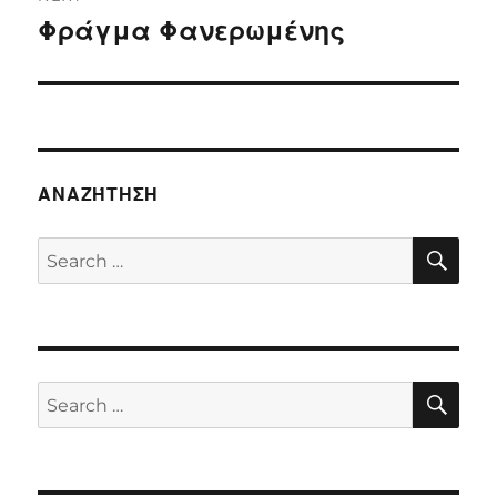
Φράγμα Φανερωμένης
Next
post:
ΑΝΑΖΉΤΗΣΗ
SE
Search
for:
SE
Search
for: