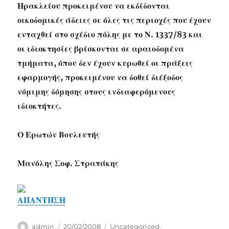
Ηρακλείου προκειμένου να εκδίδονται
οικοδομικές άδειες σε όλες τις περιοχές που έχουν
ενταχθεί στο σχέδιο πόλης με το Ν. 1337/83 και
οι ιδιοκτησίες βρίσκονται σε αραιοδομένα
τμήματα, όπου δεν έχουν κυρωθεί οι πράξεις
εφαρμογής, προκειμένου να δοθεί διέξοδος
νόμιμης δόμησης στους ενδιαφερόμενους
ιδιοκτήτες.
Ο Ερωτών Βουλευτής
Μανόλης Σοφ. Στρατάκης
ΑΠΑΝΤΗΣΗ
Author
Posted
Categories
admin
20/02/2008
Uncategorized
,