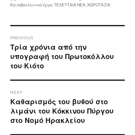
on
Κοινοβουλευτικό έργο
,
ΤΕΛΕΥΤΑΙΑ ΝΕΑ
,
ΧΩΡΟΤΑΞΙΑ
Post
PREVIOUS
navigation
Τρία χρόνια από την
Previous
post:
υπογραφή του Πρωτοκόλλου
του Κιότο
NEXT
Καθαρισμός του βυθού στο
Next
post:
λιμάνι του Κόκκινου Πύργου
στο Νομό Ηρακλείου