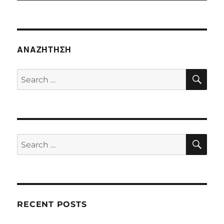
ΑΝΑΖΉΤΗΣΗ
SE
Search
for:
SE
Search
for:
RECENT POSTS