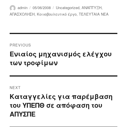
Author
Posted
Categories
admin
05/06/2008
Uncategorized
,
ΑΝΑΠΤΥΞΗ
,
on
ΑΠΑΣΧΟΛΗΣΗ
,
Κοινοβουλευτικό έργο
,
ΤΕΛΕΥΤΑΙΑ ΝΕΑ
Post
PREVIOUS
navigation
Ενιαίος μηχανισμός ελέγχου
Previous
των τροφίμων
post:
NEXT
Καταγγελίες για παρέμβαση
Next
του ΥΠΕΠΘ σε απόφαση του
post:
ΑΠΥΣΠΕ