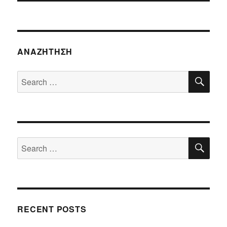
ΑΝΑΖΉΤΗΣΗ
SE
Search
for:
SE
Search
for:
RECENT POSTS