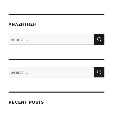
ΑΝΑΖΉΤΗΣΗ
SE
Search
for:
SE
Search
for:
RECENT POSTS