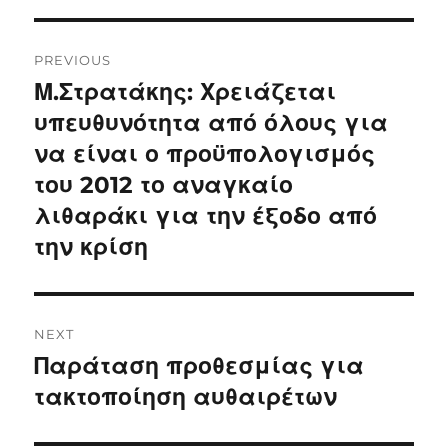
Post
PREVIOUS
navigation
Μ.Στρατάκης: Χρειάζεται
Previous
post:
υπευθυνότητα από όλους για
να είναι ο προϋπολογισμός
του 2012 το αναγκαίο
λιθαράκι για την έξοδο από
την κρίση
NEXT
Παράταση προθεσμίας για
Next
post:
τακτοποίηση αυθαιρέτων