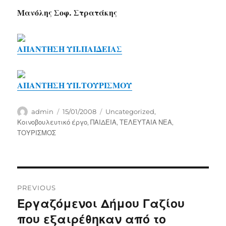
Μανόλης Σοφ. Στρατάκης
ΑΠΑΝΤΗΣΗ ΥΠ.ΠΑΙΔΕΙΑΣ
ΑΠΑΝΤΗΣΗ ΥΠ.ΤΟΥΡΙΣΜΟΥ
Author
Posted
Categories
admin
15/01/2008
Uncategorized
,
on
Κοινοβουλευτικό έργο
,
ΠΑΙΔΕΙΑ
,
ΤΕΛΕΥΤΑΙΑ ΝΕΑ
,
ΤΟΥΡΙΣΜΟΣ
Post
PREVIOUS
navigation
Εργαζόμενοι Δήμου Γαζίου
Previous
post:
που εξαιρέθηκαν από το