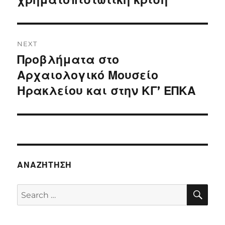
χρηματοπιστωτική κρίση
NEXT
Προβλήματα στο
Next
post:
Αρχαιολογικό Μουσείο
Ηρακλείου και στην ΚΓ’ ΕΠΚΑ
ΑΝΑΖΉΤΗΣΗ
SE
Search
for: