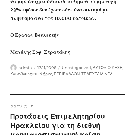
να μην υποχρεούνται σε αυξημένη συμμετοχή
23% εφόσον δεν έχουν ούτε ένα οικισμό με
πληθυσμό άνω των 10.000 κατοίκων.
Ο Ερωτών Βουλευτής
Μανόλης Σοφ. Στρατάκης
Author
Posted
Categories
admin
17/11/2008
Uncategorized
,
ΑΥΤΟΔΙΟΙΚΗΣΗ
,
on
Κοινοβουλευτικό έργο
,
ΠΕΡΙΒΑΛΛΟΝ
,
ΤΕΛΕΥΤΑΙΑ ΝΕΑ
Post
PREVIOUS
navigation
Προτάσεις Επιμελητηρίου
Previous
post:
Ηρακλείου για τη διεθνή