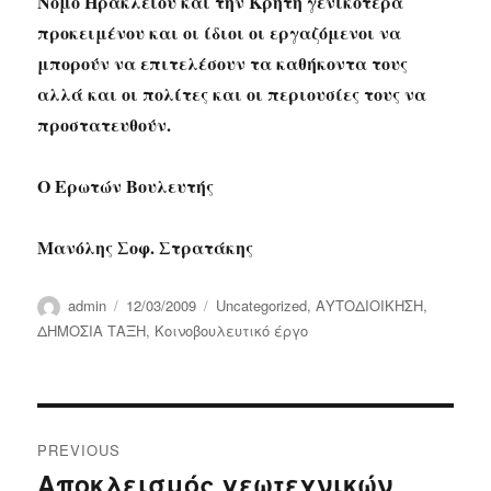
Νομό Ηρακλείου και την Κρήτη γενικότερα
προκειμένου και οι ίδιοι οι εργαζόμενοι να
μπορούν να επιτελέσουν τα καθήκοντα τους
αλλά και οι πολίτες και οι περιουσίες τους να
προστατευθούν.
Ο Ερωτών Βουλευτής
Μανόλης Σοφ. Στρατάκης
Author
Posted
Categories
admin
12/03/2009
Uncategorized
,
ΑΥΤΟΔΙΟΙΚΗΣΗ
,
on
ΔΗΜΟΣΙΑ ΤΑΞΗ
,
Κοινοβουλευτικό έργο
Post
PREVIOUS
navigation
Αποκλεισμός γεωτεχνικών
Previous