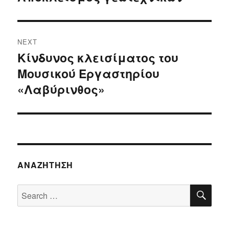
post:
NEXT
Κίνδυνος κλεισίματος του
Next
Μουσικού Εργαστηρίου
post:
«Λαβύρινθος»
ΑΝΑΖΉΤΗΣΗ
SE
Search
for: