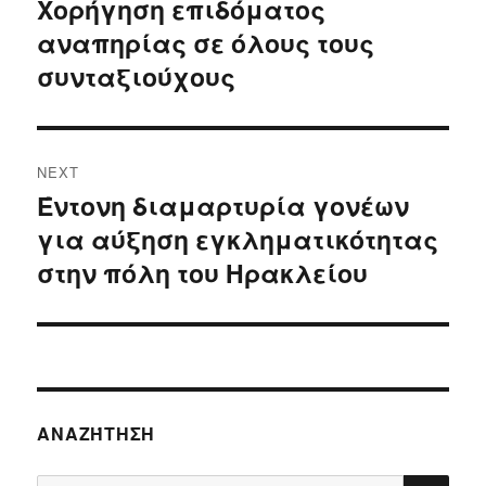
navigation
Χορήγηση επιδόματος
Previous
αναπηρίας σε όλους τους
post:
συνταξιούχους
NEXT
Έντονη διαμαρτυρία γονέων
Next
για αύξηση εγκληματικότητας
post:
στην πόλη του Ηρακλείου
ΑΝΑΖΉΤΗΣΗ
SE