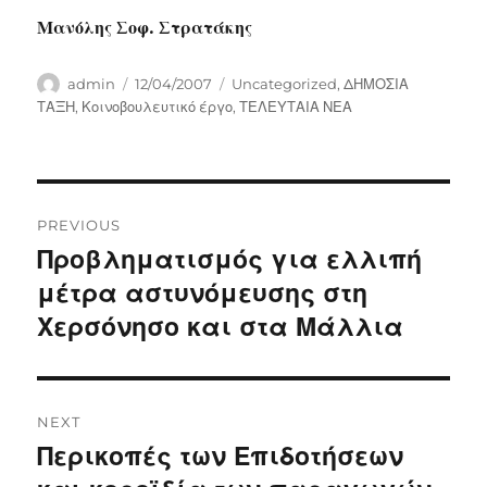
Μανόλης Σοφ. Στρατάκης
Author
Posted
Categories
admin
12/04/2007
Uncategorized
,
ΔΗΜΟΣΙΑ
on
ΤΑΞΗ
,
Κοινοβουλευτικό έργο
,
ΤΕΛΕΥΤΑΙΑ ΝΕΑ
Post
PREVIOUS
navigation
Προβληματισμός για ελλιπή
Previous
post:
μέτρα αστυνόμευσης στη
Χερσόνησο και στα Μάλλια
NEXT
Περικοπές των Επιδοτήσεων
Next
post: