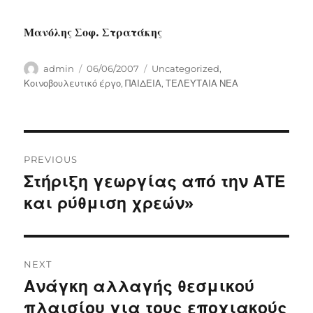
Μανόλης Σοφ. Στρατάκης
Author
Posted
Categories
admin
06/06/2007
Uncategorized
,
on
Κοινοβουλευτικό έργο
,
ΠΑΙΔΕΙΑ
,
ΤΕΛΕΥΤΑΙΑ ΝΕΑ
Post
PREVIOUS
navigation
Στήριξη γεωργίας από την ΑΤΕ
Previous
post:
και ρύθμιση χρεών»
NEXT
Ανάγκη αλλαγής θεσμικού
Next
post:
πλαισίου για τους εποχιακούς