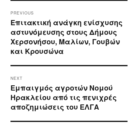
Post
PREVIOUS
navigation
Επιτακτική ανάγκη ενίσχυσης
Previous
αστυνόμευσης στους Δήμους
post:
Χερσονήσου, Μαλίων, Γουβών
και Κρουσώνα
NEXT
Εμπαιγμός αγροτών Νομού
Next
Ηρακλείου από τις πενιχρές
post:
αποζημιώσεις του ΕΛΓΑ