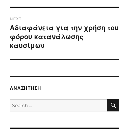
NEXT
Αδιαφάνεια για την χρήση του
Next
post:
φόρου κατανάλωσης
καυσίμων
ΑΝΑΖΉΤΗΣΗ
SE
Search
for: