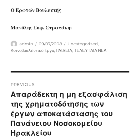
Ο Ερωτών Βουλευτής
Μανόλης Σοφ. Στρατάκης
Author
Posted
Categories
admin
09/07/2008
Uncategorized
,
on
Κοινοβουλευτικό έργο
,
ΠΑΙΔΕΙΑ
,
ΤΕΛΕΥΤΑΙΑ ΝΕΑ
Post
PREVIOUS
navigation
Απαράδεκτη η μη εξασφάλιση
Previous
post:
της χρηματοδότησης των
έργων αποκατάστασης του
Πανάνειου Νοσοκομείου
Ηρακλείου