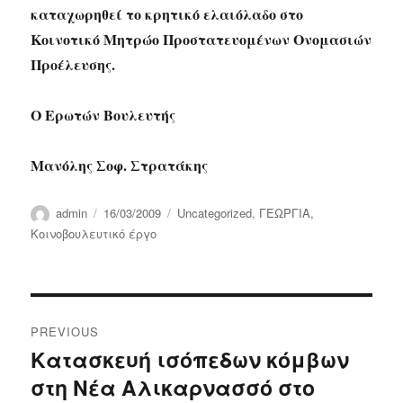
καταχωρηθεί το κρητικό ελαιόλαδο στο
Κοινοτικό Μητρώο Προστατευομένων Ονομασιών
Προέλευσης.
Ο Ερωτών Βουλευτής
Μανόλης Σοφ. Στρατάκης
Author
Posted
Categories
admin
16/03/2009
Uncategorized
,
ΓΕΩΡΓΙΑ
,
on
Κοινοβουλευτικό έργο
Post
PREVIOUS
navigation
Κατασκευή ισόπεδων κόμβων
Previous
στη Νέα Αλικαρνασσό στο
post: