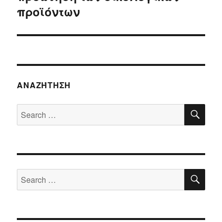
προϊόντων
ΑΝΑΖΉΤΗΣΗ
SE
Search
for:
SE
Search
for: