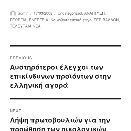
Author
Posted
Categories
admin
17/03/2008
Uncategorized
,
ΑΝΑΠΤΥΞΗ
,
on
ΓΕΩΡΓΙΑ
,
ΕΝΕΡΓΕΙΑ
,
Κοινοβουλευτικό έργο
,
ΠΕΡΙΒΑΛΛΟΝ
,
ΤΕΛΕΥΤΑΙΑ ΝΕΑ
Post
PREVIOUS
navigation
Αυστηρότεροι έλεγχοι των
Previous
επικίνδυνων προϊόντων στην
post:
ελληνική αγορά
NEXT
Λήψη πρωτοβουλιών για την
Next
προώθηση των οικολογικών
post: