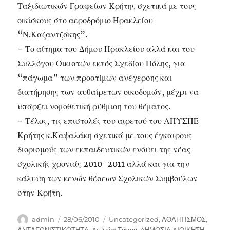
Ταξιδιωτικών Γραφείων Κρήτης σχετικά με τους
οικίσκους στο αεροδρόμιο Ηρακλείου
“Ν.Καζαντζάκης”.
− Το αίτημα του Δήμου Ηρακλείου αλλά και του
Συλλόγου Οικιστών εκτός Σχεδίου Πόλης, για
“πάγωμα” των προστίμων ανέγερσης και
διατήρησης των αυθαίρετων οικοδομών, μέχρι να
υπάρξει νομοθετική ρύθμιση του θέματος.
− Τέλος, τις επιστολές του αιρετού του ΑΠΥΣΠΕ
Κρήτης κ.Καψαλάκη σχετικά με τους έγκαιρους
διορισμούς των εκπαιδευτικών ενόψει της νέας
σχολικής χρονιάς 2010-2011 αλλά και για την
κάλυψη των κενών θέσεων Σχολικών Συμβούλων
στην Κρήτη.
Author
Posted
Categories
admin
28/06/2010
Uncategorized
,
ΑΘΛΗΤΙΣΜΟΣ
,
on