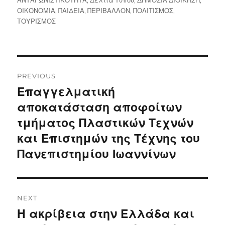
ΑΝΤΑΓΩΝΙΣΤΙΚΟΤΗΤΑ
,
Δελτία Τύπου
,
ΔΗΜΟΣΙΑ ΔΙΟΙΚΗΣΗ
,
ΟΙΚΟΝΟΜΙΑ
,
ΠΑΙΔΕΙΑ
,
ΠΕΡΙΒΑΛΛΟΝ
,
ΠΟΛΙΤΙΣΜΟΣ
,
ΤΟΥΡΙΣΜΟΣ
Post
PREVIOUS
navigation
Επαγγελματική
Previous
post:
αποκατάσταση αποφοίτων
τμήματος Πλαστικών Τεχνών
και Επιστημών της Τέχνης του
Πανεπιστημίου Ιωαννίνων
NEXT
Η ακρίβεια στην Ελλάδα και
Next