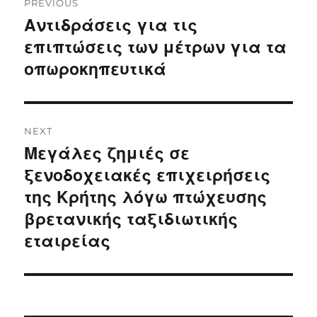
PREVIOUS
navigation
Αντιδράσεις για τις
Previous
post:
επιπτώσεις των μέτρων για τα
οπωροκηπευτικά
NEXT
Μεγάλες ζημιές σε
Next
post:
ξενοδοχειακές επιχειρήσεις
της Κρήτης λόγω πτώχευσης
βρετανικής ταξιδιωτικής
εταιρείας