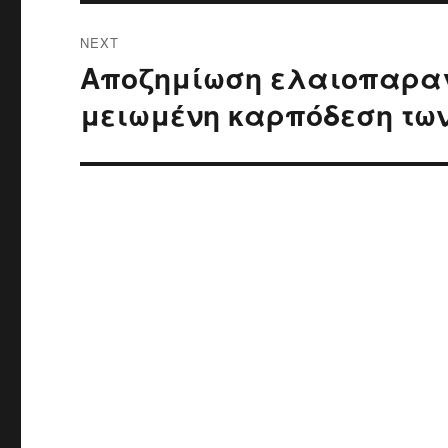
NEXT
Αποζημίωση ελαιοπαραγ
Next
post:
μειωμένη καρπόδεση τω