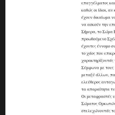
επαγγέλματος και
καθώς οι ίδιοι, α
έχουν δικαίωμα ν
να ασκούν την επ
Σήμερα, το Σώμα
προωθούμενο Σχέδ
έχοντες έννομο σ
το χάος που επικ
χαρακτηρίζοντάς τ
Σύμφωνα με τους 
μεταξύ άλλων, πα
ελεύθερος ανταγω
τα απαραίτητα τυ
Οι μεταφραστές υ
Σώματος Ορκωτών 
στελεχώνοντάς το