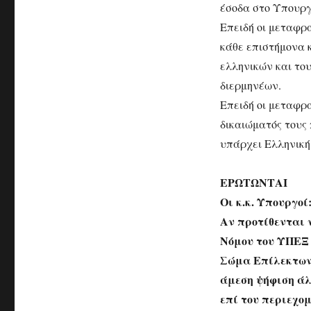
έσοδα στο Υπουργ
Επειδή οι μεταφρ
κάθε επιστήμονα 
ελληνικών και τ
διερμηνέων.
Επειδή οι μεταφρ
δικαιώματός τους
υπάρχει Ελληνική
ΕΡΩΤΩΝΤΑΙ
Οι κ.κ. Υπουργοί
Αν προτίθενται 
Νόμου του ΥΠΕΞ 
Σώμα Επίλεκτων 
άμεση ψήφιση άλ
επί του περιεχο