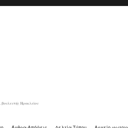
. βουλευτής Ηρακλείου
γο
Άρθρα-Απόψεις
Δελτία Τύπου
Αρχείο φωτο