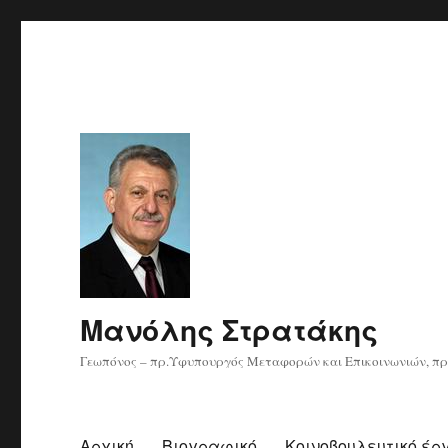
Μανόλης Στρατάκης
Γεωπόνος – πρ.Υφυπουργός Μεταφορών και Επικοινωνιών, πρ
Αρχική
Βιογραφικό
Κοινοβουλευτικό έρ