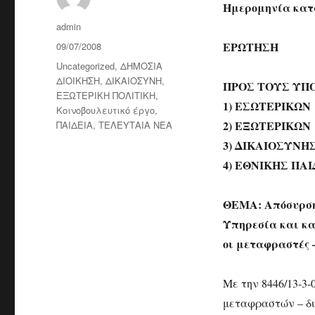
Ημερομηνία κατά
Author
admin
Posted
ΕΡΩΤΗΣΗ
09/07/2008
on
Categories
Uncategorized
,
ΔΗΜΟΣΙΑ
ΔΙΟΙΚΗΣΗ
,
ΔΙΚΑΙΟΣΥΝΗ
,
ΠΡΟΣ ΤΟΥΣ ΥΠ
ΕΞΩΤΕΡΙΚΗ ΠΟΛΙΤΙΚΗ
,
1) ΕΣΩΤΕΡΙΚΩΝ
Κοινοβουλευτικό έργο
,
2) ΕΞΩΤΕΡΙΚΩΝ
ΠΑΙΔΕΙΑ
,
ΤΕΛΕΥΤΑΙΑ ΝΕΑ
3) ΔΙΚΑΙΟΣΥΝΗ
4) ΕΘΝΙΚΗΣ ΠΑ
ΘΕΜΑ: Απόσυρση
Υπηρεσία και κα
οι μεταφραστές –
Με την 8446/13-3
μεταφραστών – δι