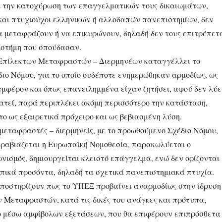
 την κατοχύρωση των επαγγελματικών τους δικαιωμάτων,
ν και πτυχιούχοι ελληνικών ή αλλοδαπών πανεπιστημίων, δεν
α μεταφράζουν ή να επικυρώνουν, δηλαδή δεν τους επιτρέπετ
ιστήμη που σπούδασαν.
 Επίλεκτων Μεταφραστών – Διερμηνέων καταγγέλλει το
ιο Νόμου, για το οποίο ουδέποτε ενημερώθηκαν αρμοδίως, ως
υμφέρον και όπως επανειλημμένα είχαν ζητήσει, αφού δεν λύε
ρατεί, παρά περιπλέκει ακόμη περισσότερο την κατάσταση,
ο ως εξαιρετικά πρόχειρο και ως βεβιασμένη λύση.
μεταφραστές – διερμηνείς, με το προωθούμενο Σχέδιο Νόμου,
ραβιάζεται η Ευρωπαϊκή Νομοθεσία, παρακωλύεται ο
νισμός, δημιουργείται κλειστό επάγγελμα, ενώ δεν ορίζονται
πικά προσόντα, δηλαδή τα σχετικά πανεπιστημιακά πτυχία.
ποστηρίζουν πως το ΥΠΕΞ προβαίνει αναρμοδίως στην ίδρυση
Μεταφραστών, κατά τις δικές του ανάγκες και πρότυπα,
 μέσω αμφίβολων εξετάσεων, που θα επιφέρουν επιπρόσθετα