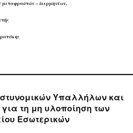
 μεταφραστών – διερμηνέων.
υτής
τρατάκης
στυνομικών Υπαλλήλων και
 για τη μη υλοποίηση των
είου Εσωτερικών