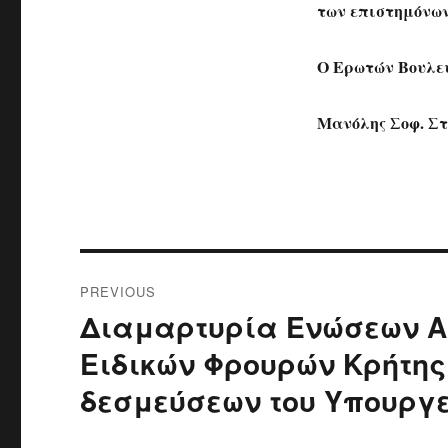
των επιστημόνων
Ο Ερωτών Βουλε
Μανόλης Σοφ. Σ
Post
PREVIOUS
navigation
Διαμαρτυρία Ενώσεων Α
Previous
post:
Ειδικών Φρουρών Κρήτης
δεσμεύσεων του Υπουργ