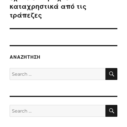
καταχρηστικά από τις
τράπεζες
ΑΝΑΖΉΤΗΣΗ
SE
Search
for:
SE
Search
for: