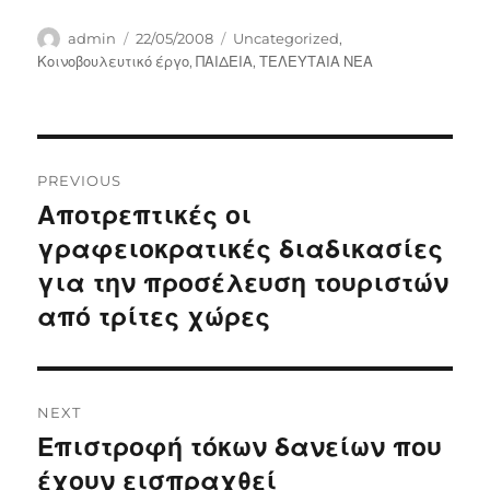
Author
Posted
Categories
admin
22/05/2008
Uncategorized
,
on
Κοινοβουλευτικό έργο
,
ΠΑΙΔΕΙΑ
,
ΤΕΛΕΥΤΑΙΑ ΝΕΑ
Post
PREVIOUS
navigation
Αποτρεπτικές οι
Previous
post:
γραφειοκρατικές διαδικασίες
για την προσέλευση τουριστών
από τρίτες χώρες
NEXT
Επιστροφή τόκων δανείων που
Next
post:
έχουν εισπραχθεί