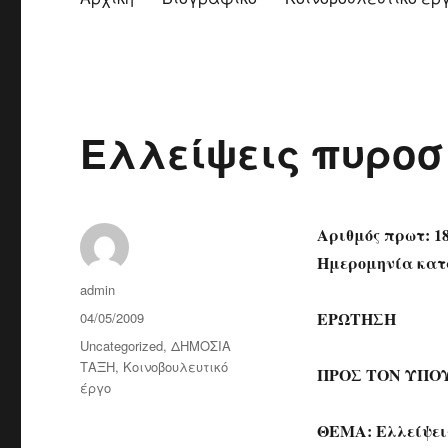
Ελλείψεις πυροσ
Αριθμός πρωτ: 1
Ημερομηνία κατά
Author
admin
Posted
ΕΡΩΤΗΣΗ
04/05/2009
on
Categories
Uncategorized
,
ΔΗΜΟΣΙΑ
ΤΑΞΗ
,
Κοινοβουλευτικό
ΠΡΟΣ ΤΟΝ ΥΠΟ
έργο
ΘΕΜΑ: Ελλείψεις