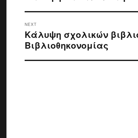
post:
NEXT
Κάλυψη σχολικών βιβλι
Next
post:
Βιβλιοθηκονομίας