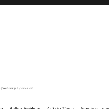
. βουλευτής Ηρακλείου
γο
Άρθρα-Απόψεις
Δελτία Τύπου
Αρχείο φωτο