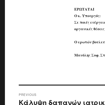
ΕΡΩΤΑΤΑΙ
Ο κ. Υπουργός:
Σε ποιές ενέργει
οργανικές θέσει
Ο ερωτών βουλευ
Μανόλης Σοφ. Σ
Post
PREVIOUS
navigation
Κάλυψη δαπανών ιατρικ
Previous