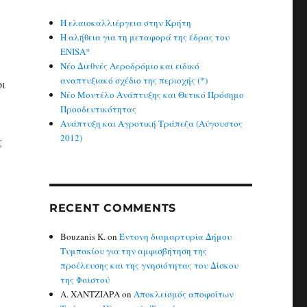
Η ελαιοκαλλιέργεια στην Κρήτη
Η αλήθεια για τη μεταφορά της έδρας του
ENISA*
Νέο Διεθνές Αεροδρόμιο και ειδικό
αναπτυξιακό σχέδιο της περιοχής (*)
οι
Νέο Μοντέλο Ανάπτυξης και Θετικό Πρόσημο
Προοδευτικότητας
Ανάπτυξη και Αγροτική Τράπεζα (Αύγουστος
2012)
ς
RECENT COMMENTS
Bouzanis K.
on
Έντονη διαμαρτυρία Δήμου
Τυμπακίου για την αμφισβήτηση της
προέλευσης και της γνησιότητας του Δίσκου
της Φαιστού
Α. ΧΑΝΤΖΙΑΡΑ
on
Αποκλεισμός αποφοίτων