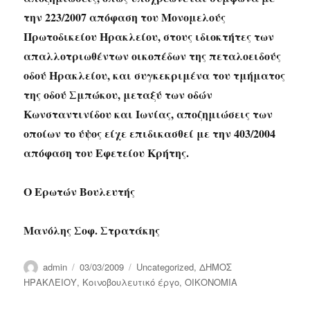
την 223/2007 απόφαση του Μονομελούς
Πρωτοδικείου Ηρακλείου, στους ιδιοκτήτες των
απαλλοτριωθέντων οικοπέδων της πεταλοειδούς
οδού Ηρακλείου, και συγκεκριμένα του τμήματος
της οδού Σμπώκου, μεταξύ των οδών
Κωνσταντινίδου και Ιωνίας, αποζημιώσεις των
οποίων το ύψος είχε επιδικασθεί με την 403/2004
απόφαση του Εφετείου Κρήτης.
Ο Ερωτών Βουλευτής
Μανόλης Σοφ. Στρατάκης
Author
Posted
Categories
admin
03/03/2009
Uncategorized
,
ΔΗΜΟΣ
on
ΗΡΑΚΛΕΙΟΥ
,
Κοινοβουλευτικό έργο
,
ΟΙΚΟΝΟΜΙΑ