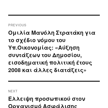
Post
PREVIOUS
navigation
Ομιλία Μανόλη Στρατάκη για
Previous
το σχέδιο νόμου του
post:
Υπ.Οικονομίας: «Αύξηση
συντάξεων του Δημοσίου,
εισοδηματική πολιτική έτους
2008 και άλλες διατάξεις»
NEXT
Έλλειψη προσωπικού στον
Next
Οργανισμό Ασφάλισης
post: