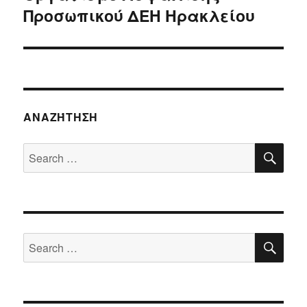
Προσωπικού ΔΕΗ Ηρακλείου
ΑΝΑΖΉΤΗΣΗ
SE
Search
for:
SE
Search
for: