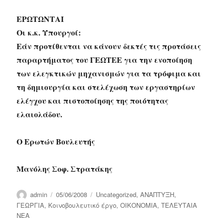
ΕΡΩΤΩΝΤΑΙ
Οι κ.κ. Υπουργοί:
Εάν προτίθενται να κάνουν δεκτές τις προτάσεις
παραρτήματος του ΓΕΩΤΕΕ για την ενοποίηση
των ελεγκτικών μηχανισμών για τα τρόφιμα και
τη δημιουργία και στελέχωση των εργαστηρίων
ελέγχου και πιστοποίησης της ποιότητας
ελαιολάδου.
Ο Ερωτών Βουλευτής
Μανόλης Σοφ. Στρατάκης
Author
Posted
Categories
admin
05/06/2008
Uncategorized
,
ΑΝΑΠΤΥΞΗ
,
on
ΓΕΩΡΓΙΑ
,
Κοινοβουλευτικό έργο
,
ΟΙΚΟΝΟΜΙΑ
,
ΤΕΛΕΥΤΑΙΑ
ΝΕΑ