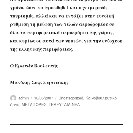
χρόνο, ώστε να προωθηθεί και ο χειμερινός
τουρισμός, αλλά και να εντάξει στην ευνοϊκή
ρύθμιση τη μείωση των τελών αεροδρομίου σε
όλα τα περιφερειακά αεροδρόμια της χώρας,
και κυρίως σε αυτά των νησιών, για την ενίσχυση
της ελληνικής περιφέρειας.
Ο Ερωτών Βουλευτής
Μανόλης Σοφ. Στρατάκης
Author
Posted
Categories
admin
16/05/2007
Uncategorized
,
Κοινοβουλευτικό
on
έργο
,
ΜΕΤΑΦΟΡΕΣ
,
ΤΕΛΕΥΤΑΙΑ ΝΕΑ
Post