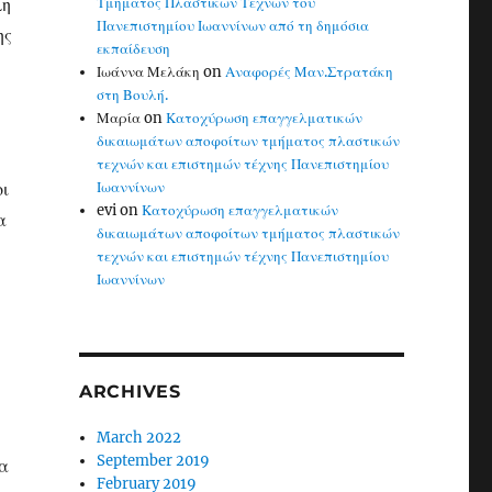
λη
Τμήματος Πλαστικών Τεχνών του
Πανεπιστημίου Ιωαννίνων από τη δημόσια
ης
εκπαίδευση
Ιωάννα Μελάκη
on
Αναφορές Μαν.Στρατάκη
στη Βουλή.
Μαρία
on
Κατοχύρωση επαγγελματικών
δικαιωμάτων αποφοίτων τμήματος πλαστικών
τεχνών και επιστημών τέχνης Πανεπιστημίου
οι
Ιωαννίνων
evi
on
Κατοχύρωση επαγγελματικών
α
δικαιωμάτων αποφοίτων τμήματος πλαστικών
τεχνών και επιστημών τέχνης Πανεπιστημίου
Ιωαννίνων
ARCHIVES
March 2022
September 2019
τα
February 2019