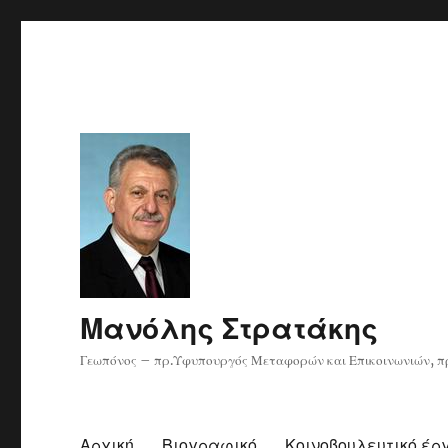
Μανόλης Στρατάκης
Γεωπόνος – πρ.Υφυπουργός Μεταφορών και Επικοινωνιών, πρ
Αρχική
Βιογραφικό
Κοινοβουλευτικό έρ