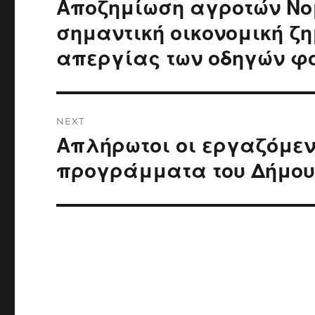
Αποζημίωση αγροτών Νομ
Previous
post:
σημαντική οικονομική ζ
απεργίας των οδηγών φ
NEXT
Απλήρωτοι οι εργαζόμεν
Next
post:
προγράμματα του Δήμου