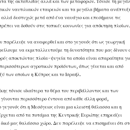
ατα της ακτοπλοΐας αλλά και των μεταφορών. Τόνισε τη μεγά
τικών ναυτιλιακών εταιρειών και τα μεγάλα βήματα ανάπτυξ
 αλλά δυστυχώς μετά από ένα ναυάγιο και επεσήμανε τις
ρέπει να δοθούν στις τοπικές κοινωνίες για απόκτηση πλοίων.
ν παρέλειψε να αναφερθεί και στο γεγονός ότι ως γεωργική
φείλουμε να εκμεταλλευτούμε τη δυνατότητα που μας δίνουν 
ρές αποκτώντας πλοία-ψυγεία τα οποία είναι απαραίτητα γι
περισσότερων αγροτικών προϊόντων, όπως γίνεται και από
ξύ των οποίων η Κύπρος και το Ισραήλ.
άκης τόνισε ιδιαίτερα το θέμα του περιβάλλοντος και των
γίνονται περισσότερο έντονα από κάθε άλλη φορά,
 γεγονός ότι η Μεσόγειος είναι μια κλειστή θάλασσα και η
ρχεται από τα ποτάμια της Κεντρικής Ευρώπης επηρεάζει
 δικό μας θαλάσσιο χώρο. Δεν παρέλειψε να επισημάνει ότι σ