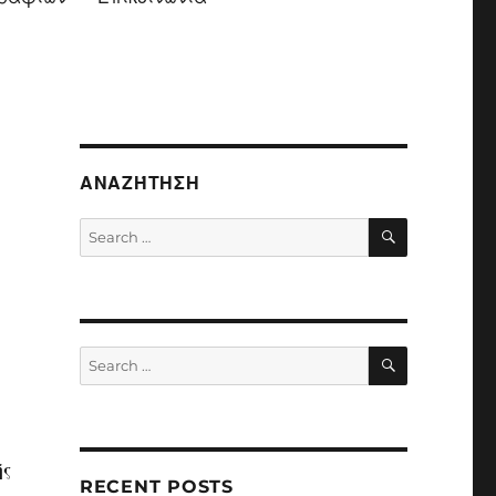
ΑΝΑΖΉΤΗΣΗ
SEARCH
Search
for:
SEARCH
Search
for:
ής
RECENT POSTS