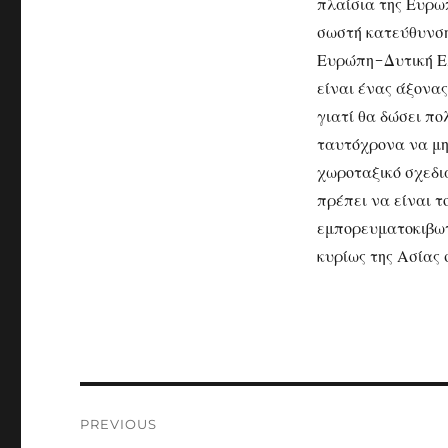
πλαίσια της Ευρω
σωστή κατεύθυνση
Ευρώπη-Δυτική 
είναι ένας άξονας
γιατί θα δώσει πο
ταυτόχρονα να μη
χωροταξικό σχεδι
πρέπει να είναι τ
εμπορευματοκιβω
κυρίως της Ασίας 
Post
PREVIOUS
navigation