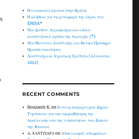
Η ελαιοκαλλιέργεια στην Κρήτη
Η αλήθεια για τη μεταφορά της έδρας του
τη
ENISA*
Νέο Διεθνές Αεροδρόμιο και ειδικό
αναπτυξιακό σχέδιο της περιοχής (*)
Νέο Μοντέλο Ανάπτυξης και Θετικό Πρόσημο
Προοδευτικότητας
Ανάπτυξη και Αγροτική Τράπεζα (Αύγουστος
2012)
α
RECENT COMMENTS
Bouzanis K.
on
Έντονη διαμαρτυρία Δήμου
Τυμπακίου για την αμφισβήτηση της
προέλευσης και της γνησιότητας του Δίσκου
της Φαιστού
Α. ΧΑΝΤΖΙΑΡΑ
on
Αποκλεισμός αποφοίτων