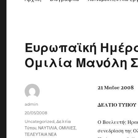
Ευρωπαϊκή Ημέρ
Ομιλία Μανόλη Σ
21 Μαΐου 2008
Author
admin
ΔΕΛΤΙΟ ΤΥΠΟΥ
Posted
20/05/2008
on
Categories
Uncategorized
,
Δελτία
Ο Βουλευτής Ηρα
Τύπου
,
ΝΑΥΤΙΛΙΑ
,
ΟΜΙΛΙΕΣ
,
συνεδρίαση της Ο
ΤΕΛΕΥΤΑΙΑ ΝΕΑ