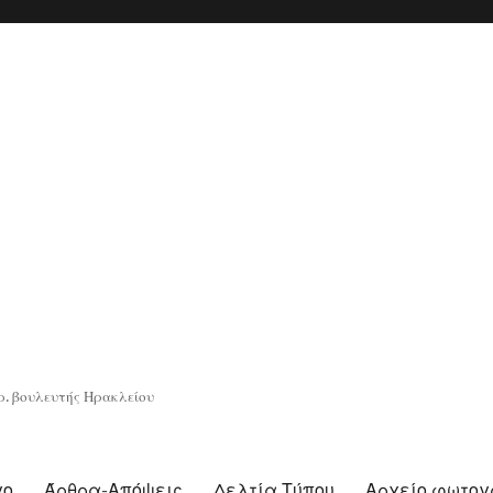
. βουλευτής Ηρακλείου
γο
Άρθρα-Απόψεις
Δελτία Τύπου
Αρχείο φωτο