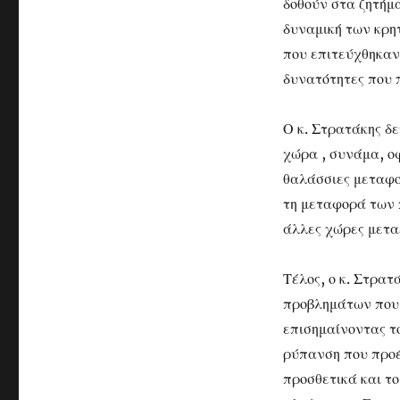
δοθούν στα ζητήμ
δυναμική των κρη
που επιτεύχθηκαν
δυνατότητες που π
Ο κ. Στρατάκης δε
χώρα , συνάμα, ο
θαλάσσιες μεταφο
τη μεταφορά των 
άλλες χώρες μετα
Τέλος, ο κ. Στρατ
προβλημάτων που 
επισημαίνοντας το
ρύπανση που προέ
προσθετικά και το