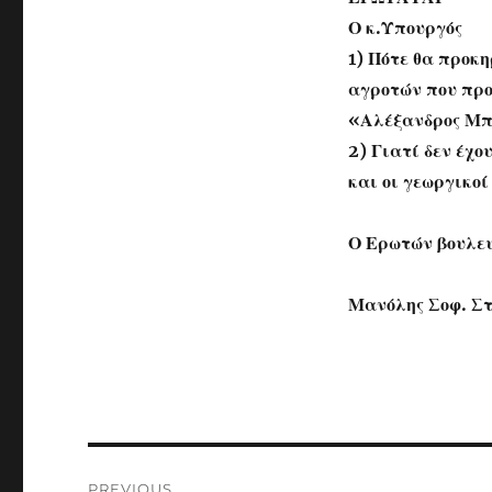
Ο κ.Υπουργός
1) Πότε θα προκ
αγροτών που προ
«Αλέξανδρος Μ
2) Γιατί δεν έχ
και οι γεωργικοί
Ο Ερωτών βουλε
Μανόλης Σοφ. Σ
Post
PREVIOUS