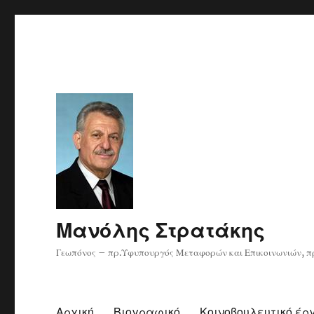
Μανόλης Στρατάκης
Γεωπόνος – πρ.Υφυπουργός Μεταφορών και Επικοινωνιών, πρ
Αρχική
Βιογραφικό
Κοινοβουλευτικό έρ