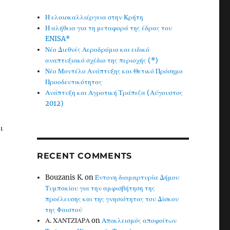
Η ελαιοκαλλιέργεια στην Κρήτη
Η αλήθεια για τη μεταφορά της έδρας του
ENISA*
Νέο Διεθνές Αεροδρόμιο και ειδικό
αναπτυξιακό σχέδιο της περιοχής (*)
Νέο Μοντέλο Ανάπτυξης και Θετικό Πρόσημο
Προοδευτικότητας
Ανάπτυξη και Αγροτική Τράπεζα (Αύγουστος
2012)
ι
RECENT COMMENTS
Bouzanis K.
on
Έντονη διαμαρτυρία Δήμου
Τυμπακίου για την αμφισβήτηση της
προέλευσης και της γνησιότητας του Δίσκου
της Φαιστού
Α. ΧΑΝΤΖΙΑΡΑ
on
Αποκλεισμός αποφοίτων