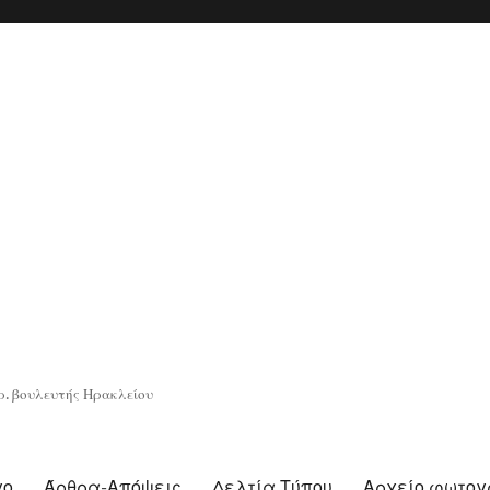
. βουλευτής Ηρακλείου
γο
Άρθρα-Απόψεις
Δελτία Τύπου
Αρχείο φωτο