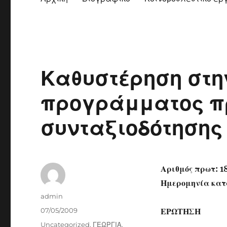
Καθυστέρηση στη
προγράμματος π
συνταξιοδότησης
Αριθμός πρωτ: 1
Ημερομηνία κατ
Author
admin
Posted
07/05/2009
ΕΡΩΤΗΣΗ
on
Categories
Uncategorized
,
ΓΕΩΡΓΙΑ
,