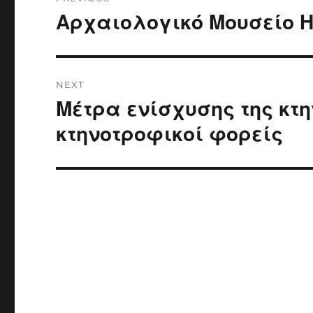
navigation
Αρχαιολογικό Μουσείο 
Previous
post:
NEXT
Μέτρα ενίσχυσης της κτη
Next
post:
κτηνοτροφικοί φορείς