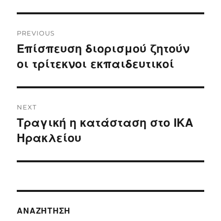
Post
PREVIOUS
navigation
Επίσπευση διορισμού ζητούν
Previous
post:
οι τρίτεκνοι εκπαιδευτικοί
NEXT
Τραγική η κατάσταση στο ΙΚΑ
Next
post:
Ηρακλείου
ΑΝΑΖΉΤΗΣΗ