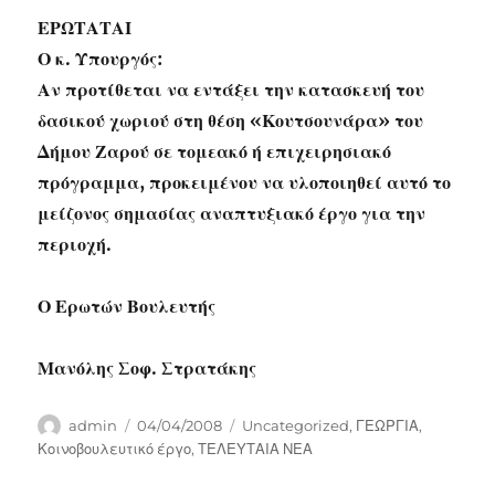
ΕΡΩΤΑΤΑΙ
Ο κ. Υπουργός:
Αν προτίθεται να εντάξει την κατασκευή του
δασικού χωριού στη θέση «Κουτσουνάρα» του
Δήμου Ζαρού σε τομεακό ή επιχειρησιακό
πρόγραμμα, προκειμένου να υλοποιηθεί αυτό το
μείζονος σημασίας αναπτυξιακό έργο για την
περιοχή.
Ο Ερωτών Βουλευτής
Μανόλης Σοφ. Στρατάκης
Author
Posted
Categories
admin
04/04/2008
Uncategorized
,
ΓΕΩΡΓΙΑ
,
on
Κοινοβουλευτικό έργο
,
ΤΕΛΕΥΤΑΙΑ ΝΕΑ