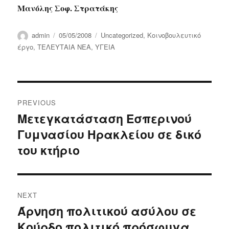
Μανόλης Σοφ. Στρατάκης
Author
Posted
Categories
admin
05/05/2008
Uncategorized
,
Κοινοβουλευτικό
on
έργο
,
ΤΕΛΕΥΤΑΙΑ ΝΕΑ
,
ΥΓΕΙΑ
Post
PREVIOUS
navigation
Μετεγκατάσταση Εσπερινού
Previous
Γυμνασίου Ηρακλείου σε δικό
post:
του κτήριο
NEXT
Άρνηση πολιτικού ασύλου σε
Next
Κούρδο πολιτικό πρόσφυγα
post: