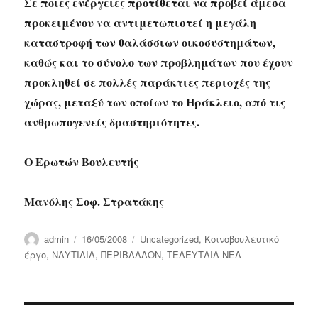
Σε ποιες ενέργειες προτίθεται να προβεί άμεσα
προκειμένου να αντιμετωπιστεί η μεγάλη
καταστροφή των θαλάσσιων οικοσυστημάτων,
καθώς και το σύνολο των προβλημάτων που έχουν
προκληθεί σε πολλές παράκτιες περιοχές της
χώρας, μεταξύ των οποίων το Ηράκλειο, από τις
ανθρωπογενείς δραστηριότητες.
Ο Ερωτών Βουλευτής
Μανόλης Σοφ. Στρατάκης
Author
Posted
Categories
admin
16/05/2008
Uncategorized
,
Κοινοβουλευτικό
on
έργο
,
ΝΑΥΤΙΛΙΑ
,
ΠΕΡΙΒΑΛΛΟΝ
,
ΤΕΛΕΥΤΑΙΑ ΝΕΑ