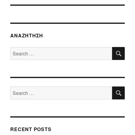
ΑΝΑΖΉΤΗΣΗ
SE
Search
for:
SE
Search
for:
RECENT POSTS