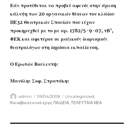
Εάν προτίθεται να προβεί αφενός στην άμεση
κάλυψη των 20 οργανικών θέσεων του κλάδου
ΠΕ32 Θεατρικών Σπουδών που είχαν
προκηρυχθεί με το με αρ. 1782/5-9-07, τΒ’,
ΦΕΚ και αφετέρου σε μαζικούς διορισμούς
θεατρολόγων στη δημόσια εκπαίδευση.
Ο Ερωτών Βουλευτής
Μανόλης Σοφ. Στρατάκης
Author
Posted
Categories
admin
09/04/2008
Uncategorized
,
on
Κοινοβουλευτικό έργο
,
ΠΑΙΔΕΙΑ
,
ΤΕΛΕΥΤΑΙΑ ΝΕΑ
Post