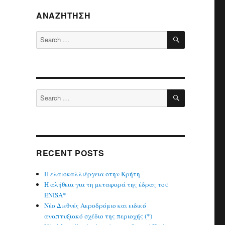
ς
ΑΝΑΖΉΤΗΣΗ
SEARCH
Search
for:
SEARCH
Search
for:
RECENT POSTS
Η ελαιοκαλλιέργεια στην Κρήτη
Η αλήθεια για τη μεταφορά της έδρας του
ENISA*
Νέο Διεθνές Αεροδρόμιο και ειδικό
αναπτυξιακό σχέδιο της περιοχής (*)