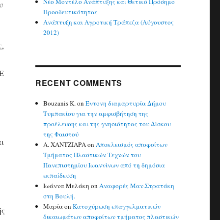
Νέο Μοντέλο Ανάπτυξης και Θετικό Πρόσημο
υ
Προοδευτικότητας
Ανάπτυξη και Αγροτική Τράπεζα (Αύγουστος
2012)
,
ΤΕ
RECENT COMMENTS
Bouzanis K.
on
Έντονη διαμαρτυρία Δήμου
Τυμπακίου για την αμφισβήτηση της
προέλευσης και της γνησιότητας του Δίσκου
της Φαιστού
αι
Α. ΧΑΝΤΖΙΑΡΑ
on
Αποκλεισμός αποφοίτων
Τμήματος Πλαστικών Τεχνών του
Πανεπιστημίου Ιωαννίνων από τη δημόσια
εκπαίδευση
Ιωάννα Μελάκη
on
Αναφορές Μαν.Στρατάκη
στη Βουλή.
Μαρία
on
Κατοχύρωση επαγγελματικών
ής
δικαιωμάτων αποφοίτων τμήματος πλαστικών