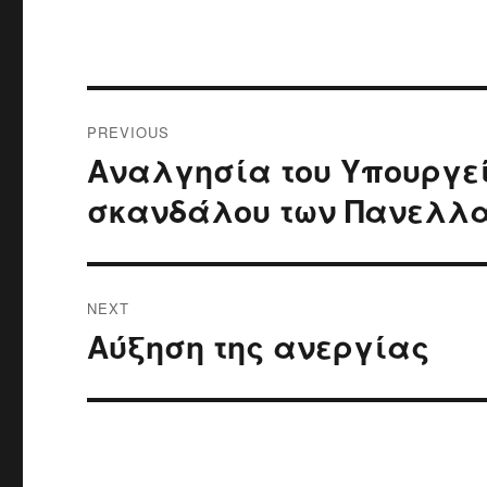
Post
PREVIOUS
navigation
Αναλγησία του Υπουργεί
Previous
post:
σκανδάλου των Πανελλ
NEXT
Αύξηση της ανεργίας
Next
post: