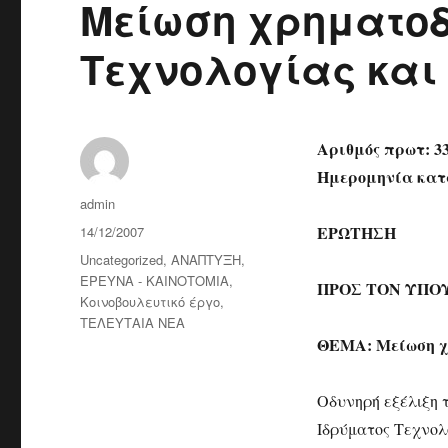
Μείωση χρηματοδ
Τεχνολογίας και
Αριθμός πρωτ: 3
Ημερομηνία κατάθ
Author
admin
Posted
ΕΡΩΤΗΣΗ
14/12/2007
on
Categories
Uncategorized
,
ΑΝΑΠΤΥΞΗ
,
ΕΡΕΥΝΑ - ΚΑΙΝΟΤΟΜΙΑ
,
ΠΡΟΣ ΤOΝ ΥΠΟ
Κοινοβουλευτικό έργο
,
ΤΕΛΕΥΤΑΙΑ ΝΕΑ
ΘΕΜΑ: Μείωση χρ
Οδυνηρή εξέλιξη τ
Ιδρύματος Τεχνολ