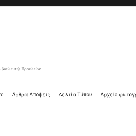
. βουλευτής Ηρακλείου
γο
Άρθρα-Απόψεις
Δελτία Τύπου
Αρχείο φωτο