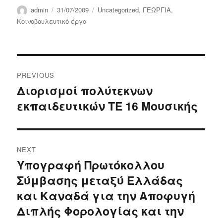
Author
Posted
Categories
admin
31/07/2009
Uncategorized
,
ΓΕΩΡΓΙΑ
,
on
Κοινοβουλευτικό έργο
Post
PREVIOUS
navigation
Διορισμοί πολύτεκνων
Previous
εκπαιδευτικών ΤΕ 16 Μουσικής
post:
NEXT
Υπογραφή Πρωτόκολλου
Next
Σύμβασης μεταξύ Ελλάδας
post:
και Καναδά για την Αποφυγή
Διπλής Φορολογίας και την