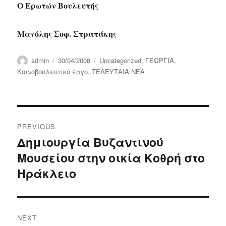
Ο Ερωτών Βουλευτής
Μανόλης Σοφ. Στρατάκης
Author
Posted
Categories
admin
30/04/2008
Uncategorized
,
ΓΕΩΡΓΙΑ
,
on
Κοινοβουλευτικό έργο
,
ΤΕΛΕΥΤΑΙΑ ΝΕΑ
Post
PREVIOUS
navigation
Δημιουργία Βυζαντινού
Previous
Μουσείου στην οικία Κοθρή στο
post:
Ηράκλειο
NEXT