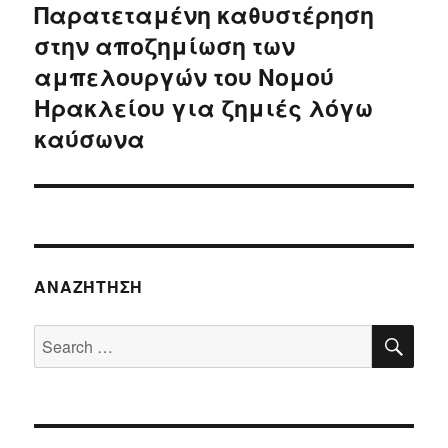
Παρατεταμένη καθυστέρηση
Next
στην αποζημίωση των
post:
αμπελουργών του Νομού
Ηρακλείου για ζημιές λόγω
καύσωνα
ΑΝΑΖΉΤΗΣΗ
SE
Search
for: