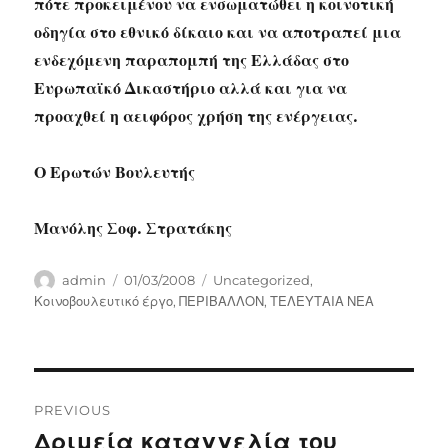
πότε προκειμένου να ενσωματώθει η κοινοτική
οδηγία στο εθνικό δίκαιο και να αποτραπεί μια
ενδεχόμενη παραπομπή της Ελλάδας στο
Ευρωπαϊκό Δικαστήριο αλλά και για να
προαχθεί η αειφόρος χρήση της ενέργειας.
Ο Ερωτών Βουλευτής
Μανόλης Σοφ. Στρατάκης
Author
Posted
Categories
admin
01/03/2008
Uncategorized
,
on
Κοινοβουλευτικό έργο
,
ΠΕΡΙΒΑΛΛΟΝ
,
ΤΕΛΕΥΤΑΙΑ ΝΕΑ
Post
PREVIOUS
navigation
Δριμεία καταγγελία του
Previous