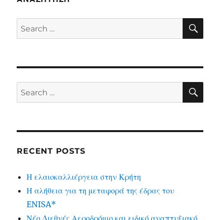
SE
Search
for:
SE
Search
for:
RECENT POSTS
Η ελαιοκαλλιέργεια στην Κρήτη
Η αλήθεια για τη μεταφορά της έδρας του
ENISA*
Νέο Διεθνές Αεροδρόμιο και ειδικό αναπτυξιακό