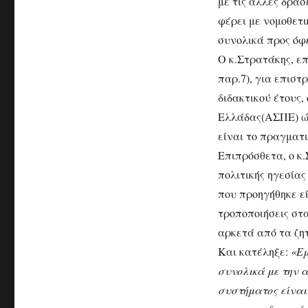
με τις άλλες δράσ
φέρει με νομοθετ
συνολικά προς όφ
Ο κ.Στρατάκης, επ
παρ.7), για επιστ
διδακτικού έτους
Ελλάδας(ΑΣΠΕ) ώσ
είναι το πραγματι
Επιπρόσθετα, ο κ.
πολιτικής ηγεσίας
που προηγήθηκε ε
τροποποιήσεις στα
αρκετά από τα ζητ
Και κατέληξε:
«Εμ
συνολικά με την α
συστήματος είναι