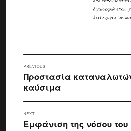
στο εκπαιδευτικό
διαμορφώνεται, γ
λειτουργία της κο
Post
PREVIOUS
navigation
Προστασία καταναλωτών 
Previous
post:
καύσιμα
NEXT
Εμφάνιση της νόσου του
Next
post: