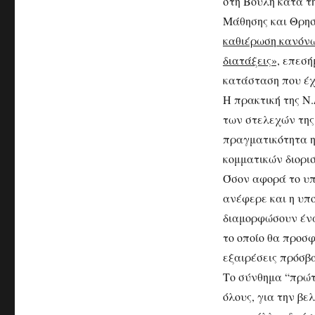
στη Βουλή κατά τη
Μάθησης και Θρη
καθιέρωση κανόνω
διατάξεις»,
επεσήμ
κατάσταση που έχ
Η πρακτική της Ν.
των στελεχών της
πραγματικότητα η 
κομματικών διορι
Όσον αφορά το υπ
ανέφερε και η υπ
διαμορφώσουν ένα 
το οποίο θα προσφ
εξαιρέσεις πρόσβα
Το σύνθημα “πρώτα
όλους, για την βε