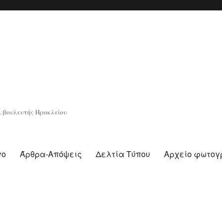
. βουλευτής Ηρακλείου
γο
Άρθρα-Απόψεις
Δελτία Τύπου
Αρχείο φωτο