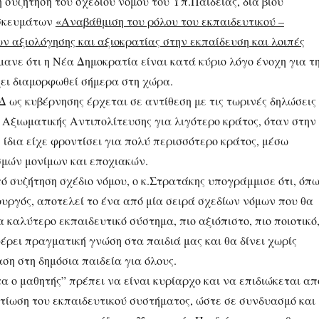
 συζήτηση του σχεδίου νόμου του Υπ.Παιδείας, δια βίου
σκευμάτων
«Αναβάθμιση του ρόλου του εκπαιδευτικού –
ν αξιολόγησης και αξιοκρατίας στην εκπαίδευση και λοιπές
ανε ότι η Νέα Δημοκρατία είναι κατά κύριο λόγο ένοχη για τ
ει διαμορφωθεί σήμερα στη χώρα.
Δ ως κυβέρνησης έρχεται σε αντίθεση με τις τωρινές δηλώσεις
 Αξιωματικής Αντιπολίτευσης για λιγότερο κράτος, όταν στην
ίδια είχε φροντίσει για πολύ περισσότερο κράτος, μέσω
σμών μονίμων και εποχιακών.
ό συζήτηση σχέδιο νόμου, ο κ.Στρατάκης υπογράμμισε ότι, όπ
ουργός, αποτελεί το ένα από μία σειρά σχεδίων νόμων που θα
καλύτερο εκπαιδευτικό σύστημα, πιο αξιόπιστο, πιο ποιοτικό
έρει πραγματική γνώση στα παιδιά μας και θα δίνει χωρίς
ση στη δημόσια παιδεία για όλους.
 ο μαθητής” πρέπει να είναι κυρίαρχο και να επιδιώκεται απ
λτίωση του εκπαιδευτικού συστήματος, ώστε σε συνδυασμό και