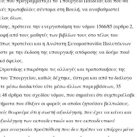
εις που προγραμματίζει το Υπουργείο Παιδείας και που θα
ικές πρωτοβολίες σύντομα στη Βουλή, να αναβαθμιστεί
ελος όλων.
ίσης, πρότεινε την ενεργοποίηση του νόμου 1566/85 (αρθρο 2,
ροφή από τους μαθητές των βιβλίων τους στο τέλος του
, όπως προτείνει και η Ανώτατη Συνομοσπονδία Πολυτέκνων
τε με την έκδοση της υπουργικής απόφασης να δούμε ποιό
κό όφελος.
Στρατάκης επικρότησε τις αλλαγές και τροποποιήσεις της
 του Υπουργείου, καθώς δέχτηκε, ύστερα και από το διάλογο
ίτε μέσω διαδικτύου είτε μέσω άλλων παρεμβάσεων, 35
 48 άρθρα του σχεδίου νόμου, που σημαίνει ότι συμπεριέλαβε
ήματα που έθιξαν οι φορείς οι οποίοι ζητούσαν βελτιώσεις.
είς θεωρούμε ότι η σωστή αξιολόγηση, που έχει να κάνει και
ξιολόγηση των εκπαιδευτικών και του εκπαιδευτικού
 μια αναγκαία προϋπόθεση που δεν πρέπει να υπάρχει μόνο