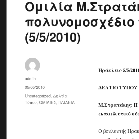
Ομιλία Μ.Στρατά
πολυνομοσχέδιο 
(5/5/2010)
Ηράκλειο 5/5/201
Author
admin
Posted
ΔΕΛΤΙΟ ΤΥΠΟΥ
05/05/2010
on
Categories
Uncategorized
,
Δελτία
Τύπου
,
ΟΜΙΛΙΕΣ
,
ΠΑΙΔΕΙΑ
Μ.Στρατάκης: Η 
εκπαιδευτικό σύ
Ο βουλευτής Ηρα