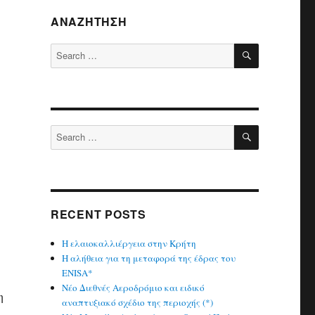
ΑΝΑΖΉΤΗΣΗ
SEARCH
Search
for:
SEARCH
Search
for:
RECENT POSTS
Η ελαιοκαλλιέργεια στην Κρήτη
Η αλήθεια για τη μεταφορά της έδρας του
ENISA*
Νέο Διεθνές Αεροδρόμιο και ειδικό
η
αναπτυξιακό σχέδιο της περιοχής (*)