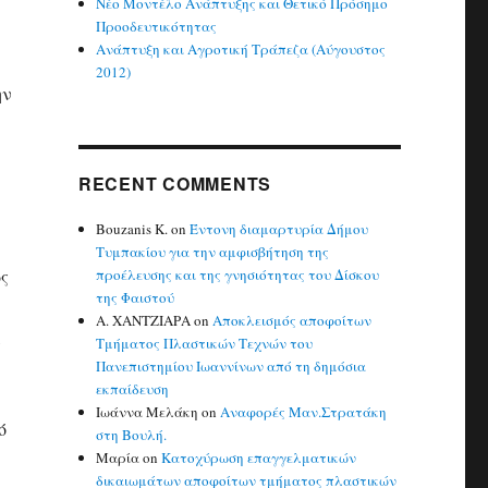
Νέο Μοντέλο Ανάπτυξης και Θετικό Πρόσημο
Προοδευτικότητας
Ανάπτυξη και Αγροτική Τράπεζα (Αύγουστος
2012)
ην
RECENT COMMENTS
Bouzanis K.
on
Έντονη διαμαρτυρία Δήμου
Τυμπακίου για την αμφισβήτηση της
ως
προέλευσης και της γνησιότητας του Δίσκου
της Φαιστού
Α. ΧΑΝΤΖΙΑΡΑ
on
Αποκλεισμός αποφοίτων
,
Τμήματος Πλαστικών Τεχνών του
Πανεπιστημίου Ιωαννίνων από τη δημόσια
εκπαίδευση
Ιωάννα Μελάκη
on
Αναφορές Μαν.Στρατάκη
ό
στη Βουλή.
Μαρία
on
Κατοχύρωση επαγγελματικών
δικαιωμάτων αποφοίτων τμήματος πλαστικών