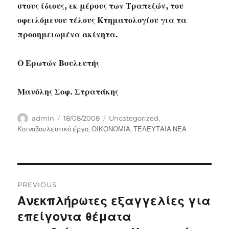
στους ίδιους, εκ μέρους των Τραπεζών, του
οφειλόμενου τέλους Κτηματολογίου για τα
προσημειωμένα ακίνητα.
Ο Ερωτών Βουλευτής
Μανόλης Σοφ. Στρατάκης
Author
Posted
Categories
admin
18/08/2008
Uncategorized
,
on
Κοινοβουλευτικό έργο
,
ΟΙΚΟΝΟΜΙΑ
,
ΤΕΛΕΥΤΑΙΑ ΝΕΑ
Post
PREVIOUS
navigation
Ανεκπλήρωτες εξαγγελίες για
Previous
post:
επείγοντα θέματα