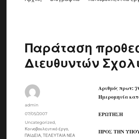
Παράταση προθεσ
Διευθυντών Σχολ
Αριθμός πρωτ: 
Ημερομηνία κατ
Author
admin
Posted
07/05/2007
ΕΡΩΤΗΣΗ
on
Categories
Uncategorized
,
Κοινοβουλευτικό έργο
,
ΠΡΟΣ ΤΗΝ ΥΠΟ
ΠΑΙΔΕΙΑ
,
ΤΕΛΕΥΤΑΙΑ ΝΕΑ