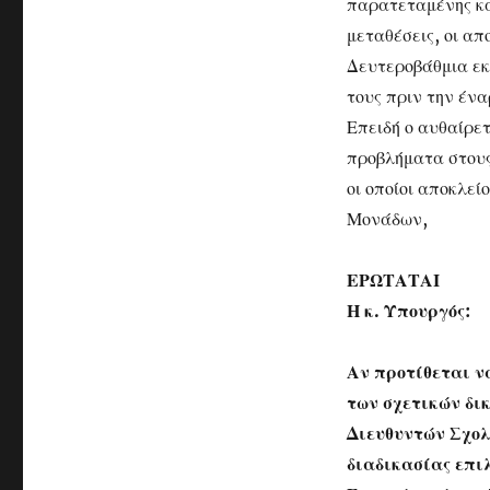
παρατεταμένης καθ
μεταθέσεις, οι απ
Δευτεροβάθμια εκ
τους πριν την έν
Επειδή ο αυθαίρετ
προβλήματα στους
οι οποίοι αποκλεί
Μονάδων,
ΕΡΩΤΑΤΑΙ
Η κ. Υπουργός:
Αν προτίθεται ν
των σχετικών δικ
Διευθυντών Σχολ
διαδικασίας επι