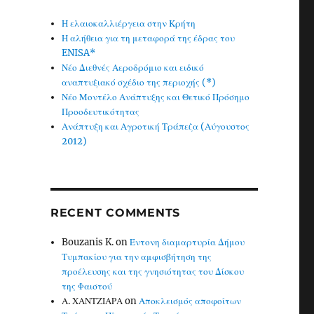
Η ελαιοκαλλιέργεια στην Κρήτη
Η αλήθεια για τη μεταφορά της έδρας του
ENISA*
Νέο Διεθνές Αεροδρόμιο και ειδικό
αναπτυξιακό σχέδιο της περιοχής (*)
Νέο Μοντέλο Ανάπτυξης και Θετικό Πρόσημο
Προοδευτικότητας
Ανάπτυξη και Αγροτική Τράπεζα (Αύγουστος
2012)
RECENT COMMENTS
Bouzanis K.
on
Έντονη διαμαρτυρία Δήμου
Τυμπακίου για την αμφισβήτηση της
προέλευσης και της γνησιότητας του Δίσκου
της Φαιστού
Α. ΧΑΝΤΖΙΑΡΑ
on
Αποκλεισμός αποφοίτων