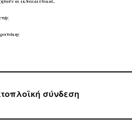
ητούν οι εκπαιδευτικοί.
υτής
τρατάκης
κτοπλοϊκή σύνδεση