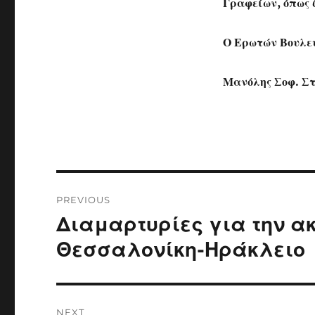
Γραφείων, όπως ζ
Ο Ερωτών Βουλε
Μανόλης Σοφ. Σ
Post
PREVIOUS
navigation
Διαμαρτυρίες για την α
Previous
post:
Θεσσαλονίκη-Ηράκλειο
NEXT