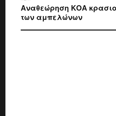
Αναθεώρηση ΚΟΑ κρασιο
Next
post:
των αμπελώνων