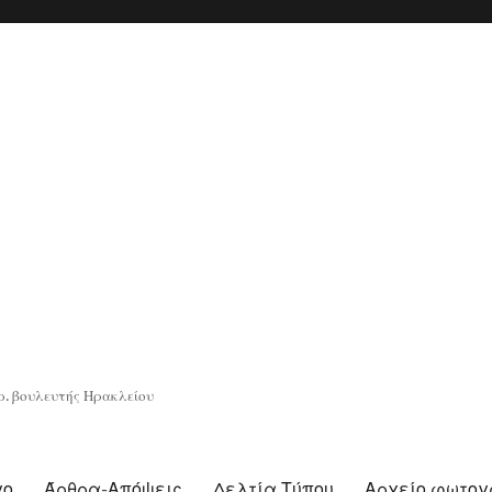
. βουλευτής Ηρακλείου
γο
Άρθρα-Απόψεις
Δελτία Τύπου
Αρχείο φωτο