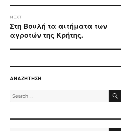
NEXT
Στη Βουλή τα αιτήματα των
Next
post:
αγροτών της Κρήτης.
ΑΝΑΖΉΤΗΣΗ
SE
Search
for:
SE