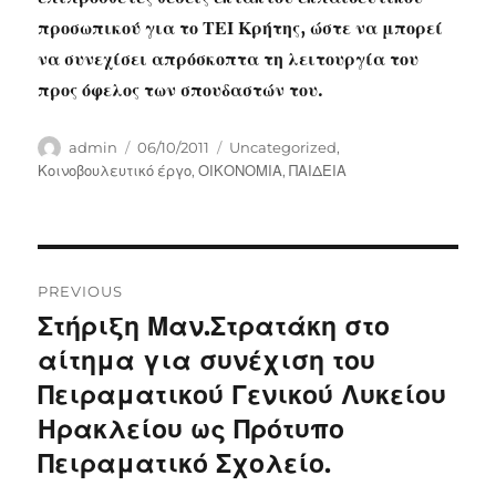
προσωπικού για το ΤΕΙ Κρήτης, ώστε να μπορεί
να συνεχίσει απρόσκοπτα τη λειτουργία του
προς όφελος των σπουδαστών του.
Author
Posted
Categories
admin
06/10/2011
Uncategorized
,
on
Κοινοβουλευτικό έργο
,
ΟΙΚΟΝΟΜΙΑ
,
ΠΑΙΔΕΙΑ
Post
PREVIOUS
navigation
Στήριξη Μαν.Στρατάκη στο
Previous
post:
αίτημα για συνέχιση του
Πειραματικού Γενικού Λυκείου
Ηρακλείου ως Πρότυπο
Πειραματικό Σχολείο.