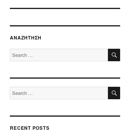
ΑΝΑΖΉΤΗΣΗ
SE
Search
for:
SE
Search
for:
RECENT POSTS