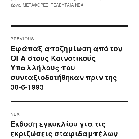
on
έργο
,
ΜΕΤΑΦΟΡΕΣ
,
ΤΕΛΕΥΤΑΙΑ ΝΕΑ
Post
PREVIOUS
navigation
Εφάπαξ αποζημίωση από τον
Previous
ΟΓΑ στους Κοινοτικούς
post:
Υπαλλήλους που
συνταξιοδοτήθηκαν πριν της
30-6-1993
NEXT
Έκδοση εγκυκλίου για τις
Next
εκριζώσεις σταφιδαμπέλων
post: