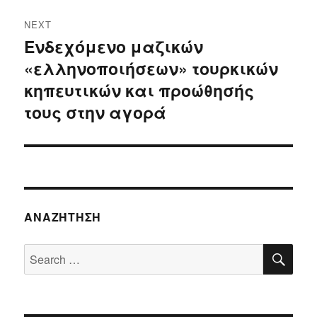
NEXT
Ενδεχόμενο μαζικών
Next
«ελληνοποιήσεων» τουρκικών
post:
κηπευτικών και προώθησής
τους στην αγορά
ΑΝΑΖΉΤΗΣΗ
SE
Search
for: