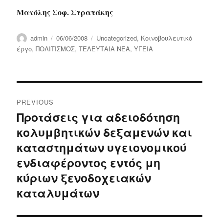
Μανόλης Σοφ. Στρατάκης
Author
Posted
Categories
admin
06/06/2008
Uncategorized
,
Κοινοβουλευτικό
on
έργο
,
ΠΟΛΙΤΙΣΜΟΣ
,
ΤΕΛΕΥΤΑΙΑ ΝΕΑ
,
ΥΓΕΙΑ
Post
PREVIOUS
navigation
Προτάσεις για αδειοδότηση
Previous
κολυμβητικών δεξαμενών και
post:
καταστημάτων υγειονομικού
ενδιαφέροντος εντός μη
κύριων ξενοδοχειακών
καταλυμάτων