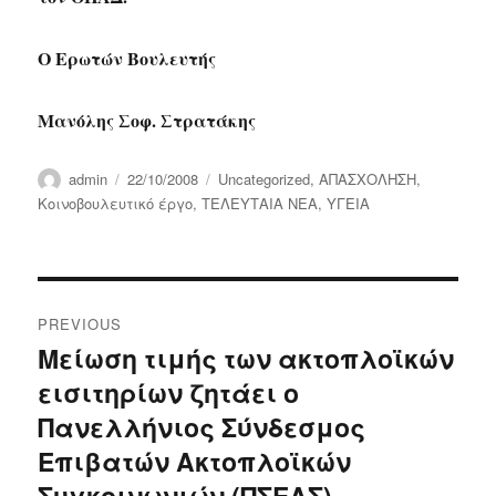
Ο Ερωτών Βουλευτής
Μανόλης Σοφ. Στρατάκης
Author
Posted
Categories
admin
22/10/2008
Uncategorized
,
ΑΠΑΣΧΟΛΗΣΗ
,
on
Κοινοβουλευτικό έργο
,
ΤΕΛΕΥΤΑΙΑ ΝΕΑ
,
ΥΓΕΙΑ
Post
PREVIOUS
navigation
Μείωση τιμής των ακτοπλοϊκών
Previous
εισιτηρίων ζητάει ο
post:
Πανελλήνιος Σύνδεσμος
Επιβατών Ακτοπλοϊκών
Συγκοινωνιών (ΠΣΕΑΣ)