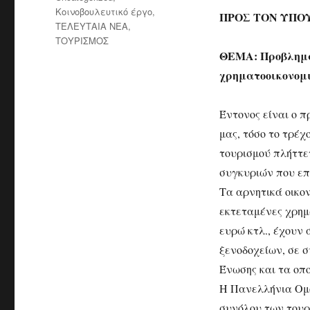
Κοινοβουλευτικό έργο
,
ΠΡΟΣ ΤOΝ ΥΠΟ
ΤΕΛΕΥΤΑΙΑ ΝΕΑ
,
ΤΟΥΡΙΣΜΟΣ
ΘΕΜΑ: Προβληματ
χρηματοοικονομι
Έντονος είναι ο π
μας, τόσο το τρέχ
τουρισμού πλήττε
συγκυριών που επ
Τα αρνητικά οικον
εκτεταμένες χρημ
ευρώ κτλ., έχουν
ξενοδοχείων, σε 
Ένωσης και τα οπο
Η Πανελλήνια Ομο
συνόλου των τουρ