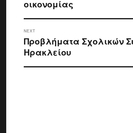
οικονομίας
NEXT
Προβλήματα Σχολικών Σ
Next
post:
Ηρακλείου