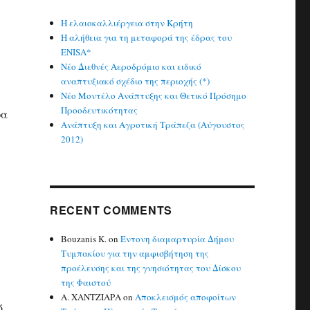
Η ελαιοκαλλιέργεια στην Κρήτη
Η αλήθεια για τη μεταφορά της έδρας του
ENISA*
Νέο Διεθνές Αεροδρόμιο και ειδικό
αναπτυξιακό σχέδιο της περιοχής (*)
Νέο Μοντέλο Ανάπτυξης και Θετικό Πρόσημο
Προοδευτικότητας
ρα
Ανάπτυξη και Αγροτική Τράπεζα (Αύγουστος
2012)
RECENT COMMENTS
Bouzanis K.
on
Έντονη διαμαρτυρία Δήμου
Τυμπακίου για την αμφισβήτηση της
προέλευσης και της γνησιότητας του Δίσκου
της Φαιστού
Α. ΧΑΝΤΖΙΑΡΑ
on
Αποκλεισμός αποφοίτων
ό