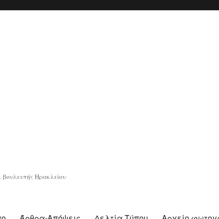
. βουλευτής Ηρακλείου
γο
Άρθρα-Απόψεις
Δελτία Τύπου
Αρχείο φωτο