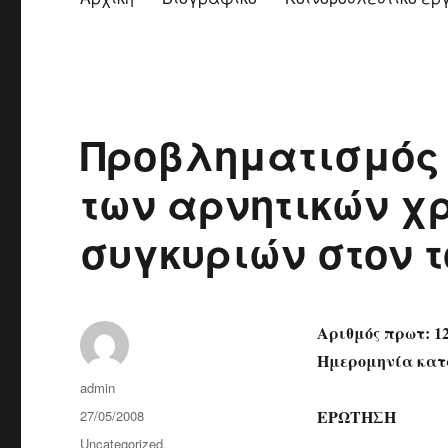
Προβληματισμός 
των αρνητικών χ
συγκυριών στον 
Αριθμός πρωτ: 1
Ημερομηνία κατά
Author
admin
Posted
ΕΡΩΤΗΣΗ
27/05/2008
on
Categories
Uncategorized
,