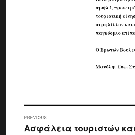
προβεί, προκειμέ
τουριστική κίνη
περιβάλλον και α
παγκόσμιο επίπε
Ο Ερωτών Βουλε
Μανόλης Σοφ. Σ
Post
PREVIOUS
navigation
Ασφάλεια τουριστών και
Previous
post: