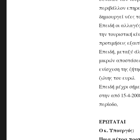
περιβάλλον επηρε
δημιουργεί νέες τ
Επειδή οι αλλαγές
την τουριστική κί
προτιμήσεις εξαι
Επειδή, μεταξύ ά
μικρών αποστάσεω
ενίσχυση της ζήτη
ζώνης του ευρώ.
Επειδή μέχρι σήμ
στην από 15-4-200
περίοδο,
ΕΡΩΤΑΤΑΙ
Ο κ. Υπουργός:
Ποια μέτρα προτί