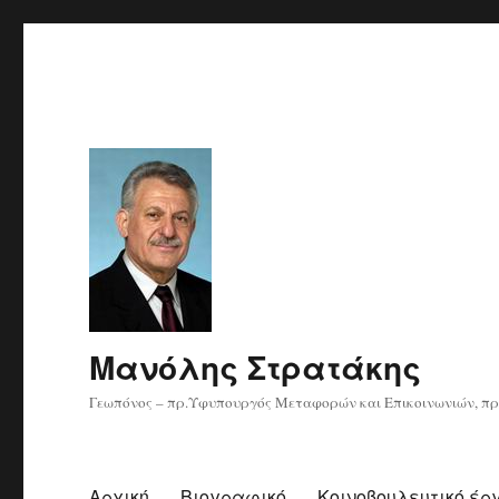
Μανόλης Στρατάκης
Γεωπόνος – πρ.Υφυπουργός Μεταφορών και Επικοινωνιών, πρ
Αρχική
Βιογραφικό
Κοινοβουλευτικό έρ