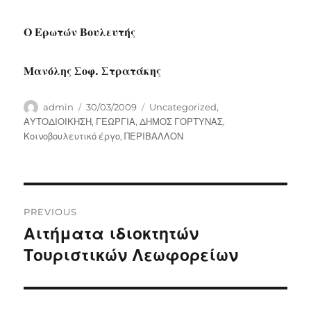
Ο Ερωτών Βουλευτής
Μανόλης Σοφ. Στρατάκης
Author
Posted
Categories
admin
30/03/2009
Uncategorized
,
on
ΑΥΤΟΔΙΟΙΚΗΣΗ
,
ΓΕΩΡΓΙΑ
,
ΔΗΜΟΣ ΓΟΡΤΥΝΑΣ
,
Κοινοβουλευτικό έργο
,
ΠΕΡΙΒΑΛΛΟΝ
Post
PREVIOUS
navigation
Αιτήματα ιδιοκτητών
Previous
post:
Τουριστικών Λεωφορείων