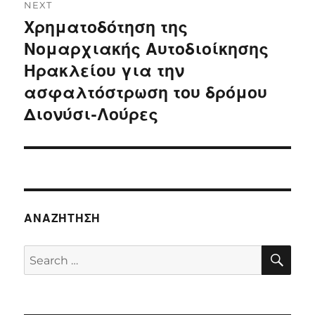
NEXT
Χρηματοδότηση της
Next
post:
Νομαρχιακής Αυτοδιοίκησης
Ηρακλείου για την
ασφαλτόστρωση του δρόμου
Διονύσι-Λούρες
ΑΝΑΖΉΤΗΣΗ
SE
Search
for: