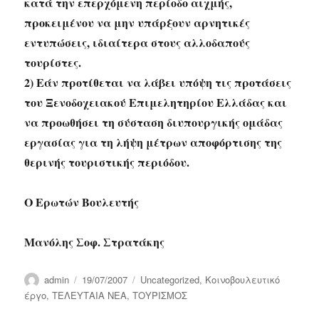
κατά την επερχόμενη περίοδο αιχμής,
προκειμένου να μην υπάρξουν αρνητικές
εντυπώσεις, ιδιαίτερα στους αλλοδαπούς
τουρίστες.
2) Εάν προτίθεται να λάβει υπόψη τις προτάσεις
του Ξενοδοχειακού Επιμελητηρίου Ελλάδας και
να προωθήσει τη σύσταση διυπουργικής ομάδας
εργασίας για τη λήψη μέτρων αποφόρτισης της
θερινής τουριστικής περιόδου.
Ο Ερωτών Βουλευτής
Μανόλης Σοφ. Στρατάκης
Author
Posted
Categories
admin
19/07/2007
Uncategorized
,
Κοινοβουλευτικό
on
έργο
,
ΤΕΛΕΥΤΑΙΑ ΝΕΑ
,
ΤΟΥΡΙΣΜΟΣ