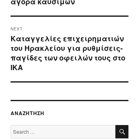
αγορά καυσίμων
post:
NEXT
Καταγγελίες επιχειρηματιών
Next
του Ηρακλείου για ρυθμίσεις-
post:
παγίδες των οφειλών τους στο
ΙΚΑ
ΑΝΑΖΉΤΗΣΗ
SE
Search
for: