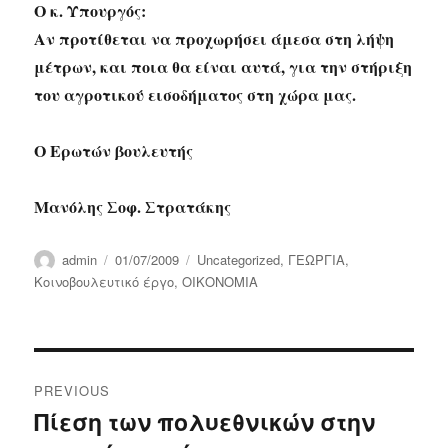
Ο κ. Υπουργός:
Αν προτίθεται να προχωρήσει άμεσα στη λήψη
μέτρων, και ποια θα είναι αυτά, για την στήριξη
του αγροτικού εισοδήματος στη χώρα μας.
Ο Ερωτών βουλευτής
Μανόλης Σοφ. Στρατάκης
Author
Posted
Categories
admin
01/07/2009
Uncategorized
,
ΓΕΩΡΓΙΑ
,
on
Κοινοβουλευτικό έργο
,
ΟΙΚΟΝΟΜΙΑ
Post
PREVIOUS
navigation
Πίεση των πολυεθνικών στην
Previous