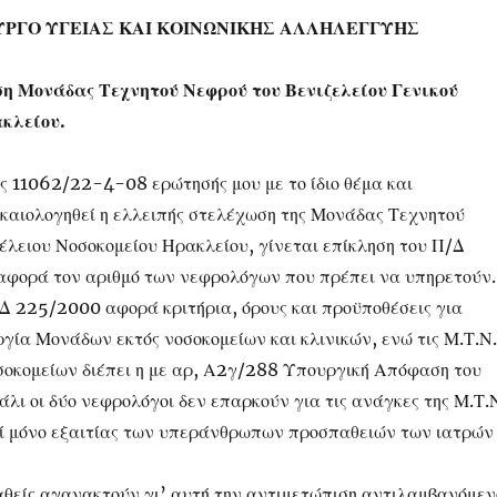
ΥΡΓΟ ΥΓΕΙΑΣ ΚΑΙ ΚΟΙΝΩΝΙΚΗΣ ΑΛΛΗΛΕΓΓΥΗΣ
 Μονάδας Τεχνητού Νεφρού του Βενιζελείου Γενικού
κλείου.
ς 11062/22-4-08 ερώτησής μου με το ίδιο θέμα και
ικαιολογηθεί η ελλειπής στελέχωση της Μονάδας Τεχνητού
έλειου Νοσοκομείου Ηρακλείου, γίνεται επίκληση του Π/Δ
αφορά τον αριθμό των νεφρολόγων που πρέπει να υπηρετούν.
Δ 225/2000 αφορά κριτήρια, όρους και προϋποθέσεις για
ργία Μονάδων εκτός νοσοκομείων και κλινικών, ενώ τις Μ.Τ.Ν.
οκομείων διέπει η με αρ, Α2γ/288 Υπουργική Απόφαση του
άλι οι δύο νεφρολόγοι δεν επαρκούν για τις ανάγκες της Μ.Τ.
εί μόνο εξαιτίας των υπεράνθρωπων προσπαθειών των ιατρών
αθείς αγανακτούν γι’ αυτή την αντιμετώπιση αντιλαμβανόμεν