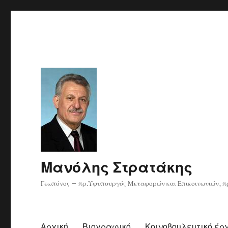
Μανόλης Στρατάκης
Γεωπόνος – πρ.Υφυπουργός Μεταφορών και Επικοινωνιών, πρ
Αρχική
Βιογραφικό
Κοινοβουλευτικό έρ