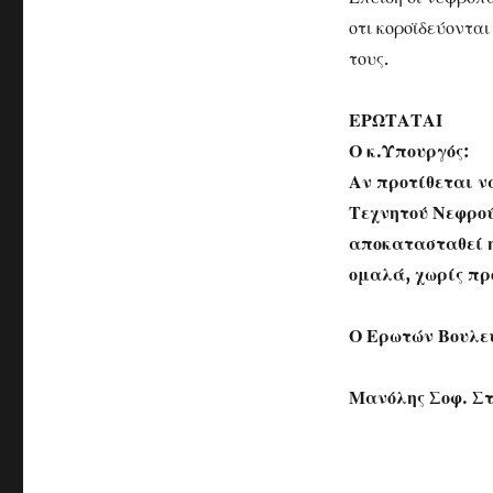
οτι κοροϊδεύονται
τους.
ΕΡΩΤΑΤΑΙ
Ο κ.Υπουργός:
Αν προτίθεται ν
Τεχνητού Νεφρού
αποκατασταθεί η
ομαλά, χωρίς π
Ο Ερωτών Βουλε
Μανόλης Σοφ. Σ