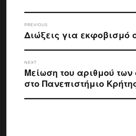
Post
PREVIOUS
navigation
Διώξεις για εκφοβισμό 
Previous
post:
NEXT
Μείωση του αριθμού των
Next
post:
στο Πανεπιστήμιο Κρήτη