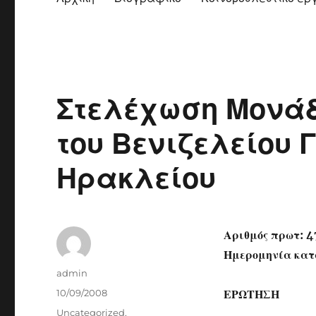
Στελέχωση Μονάδ
του Βενιζελείου 
Ηρακλείου
Αριθμός πρωτ: 4
Ημερομηνία κατ
Author
admin
Posted
10/09/2008
ΕΡΩΤΗΣΗ
on
Categories
Uncategorized
,