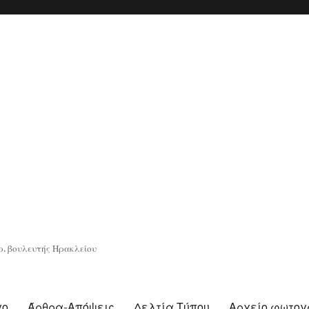
. βουλευτής Ηρακλείου
γο
Άρθρα-Απόψεις
Δελτία Τύπου
Αρχείο φωτο