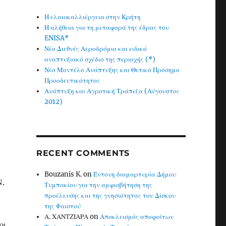
Η ελαιοκαλλιέργεια στην Κρήτη
Η αλήθεια για τη μεταφορά της έδρας του
ENISA*
Νέο Διεθνές Αεροδρόμιο και ειδικό
αναπτυξιακό σχέδιο της περιοχής (*)
Νέο Μοντέλο Ανάπτυξης και Θετικό Πρόσημο
Προοδευτικότητας
Ανάπτυξη και Αγροτική Τράπεζα (Αύγουστος
2012)
RECENT COMMENTS
Bouzanis K.
on
Έντονη διαμαρτυρία Δήμου
Ν.
Τυμπακίου για την αμφισβήτηση της
προέλευσης και της γνησιότητας του Δίσκου
της Φαιστού
Α. ΧΑΝΤΖΙΑΡΑ
on
Αποκλεισμός αποφοίτων
οι