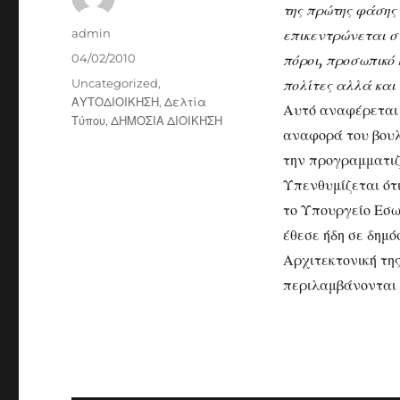
της πρώτης φάσης
Author
admin
επικεντρώνεται στ
Posted
04/02/2010
πόροι, προσωπικό 
on
Categories
Uncategorized
,
πολίτες αλλά και 
ΑΥΤΟΔΙΟΙΚΗΣΗ
,
Δελτία
Αυτό αναφέρεται
Τύπου
,
ΔΗΜΟΣΙΑ ΔΙΟΙΚΗΣΗ
αναφορά του βου
την προγραμματιζ
Υπενθυμίζεται ότ
το Υπουργείο Εσω
έθεσε ήδη σε δημ
Αρχιτεκτονική της
περιλαμβάνονται 