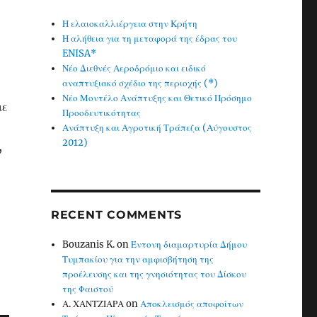
Η ελαιοκαλλιέργεια στην Κρήτη
Η αλήθεια για τη μεταφορά της έδρας του
ENISA*
Νέο Διεθνές Αεροδρόμιο και ειδικό
αναπτυξιακό σχέδιο της περιοχής (*)
Νέο Μοντέλο Ανάπτυξης και Θετικό Πρόσημο
με
Προοδευτικότητας
Ανάπτυξη και Αγροτική Τράπεζα (Αύγουστος
2012)
,
RECENT COMMENTS
Bouzanis K.
on
Έντονη διαμαρτυρία Δήμου
Τυμπακίου για την αμφισβήτηση της
προέλευσης και της γνησιότητας του Δίσκου
της Φαιστού
Α. ΧΑΝΤΖΙΑΡΑ
on
Αποκλεισμός αποφοίτων