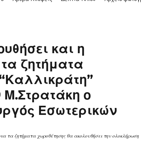
υθήσει και η
 τα ζητήματα
 “Καλλικράτη”
 Μ.Στρατάκη ο
υργός Εσωτερικών
ια τα ζητήματα χωροθέτησης θα ακολουθήσει την ολοκλήρωση