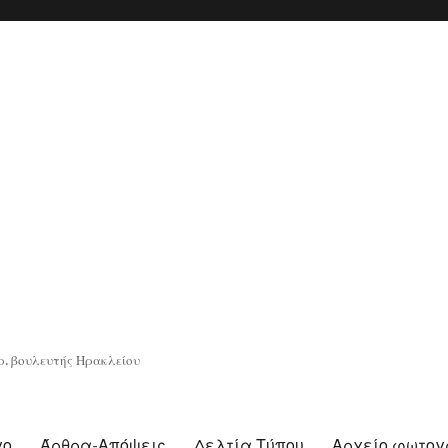
. βουλευτής Ηρακλείου
γο
Άρθρα-Απόψεις
Δελτία Τύπου
Αρχείο φωτο