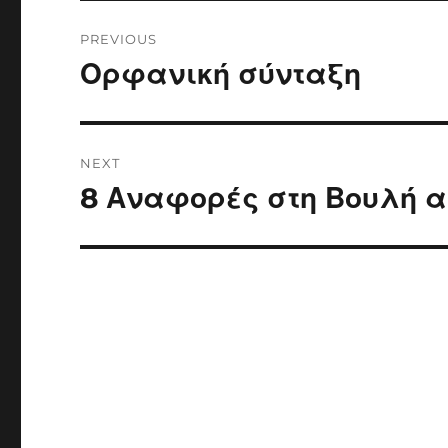
Post
PREVIOUS
navigation
Ορφανική σύνταξη
Previous
post:
NEXT
8 Αναφορές στη Βουλή α
Next
post: