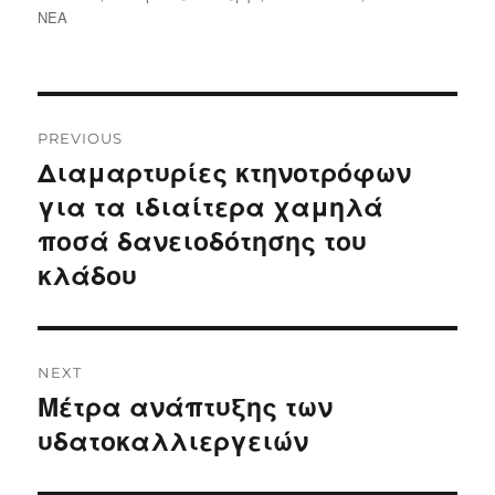
ΝΕΑ
Post
PREVIOUS
navigation
Διαμαρτυρίες κτηνοτρόφων
Previous
post:
για τα ιδιαίτερα χαμηλά
ποσά δανειοδότησης του
κλάδου
NEXT
Μέτρα ανάπτυξης των
Next
post:
υδατοκαλλιεργειών