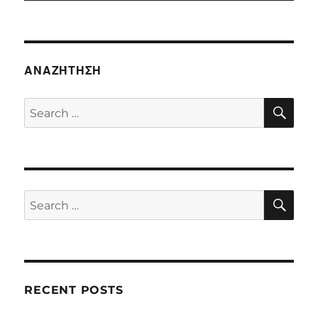
ΑΝΑΖΉΤΗΣΗ
SE
Search
for:
SE
Search
for:
RECENT POSTS