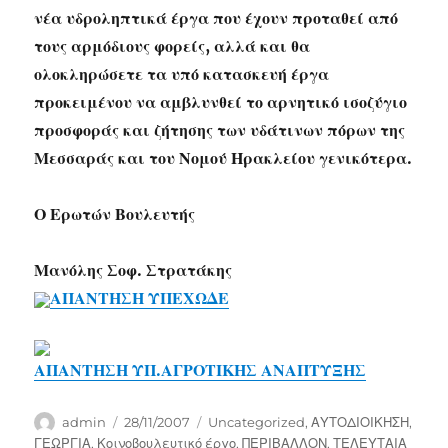
νέα υδροληπτικά έργα που έχουν προταθεί από
τους αρμόδιους φορείς, αλλά και θα
ολοκληρώσετε τα υπό κατασκευή έργα
προκειμένου να αμβλυνθεί το αρνητικό ισοζύγιο
προσφοράς και ζήτησης των υδάτινων πόρων της
Μεσσαράς και του Νομού Ηρακλείου γενικότερα.
Ο Ερωτών Βουλευτής
Μανόλης Σοφ. Στρατάκης
ΑΠΑΝΤΗΣΗ ΥΠΕΧΩΔΕ
ΑΠΑΝΤΗΣΗ ΥΠ.ΑΓΡΟΤΙΚΗΣ ΑΝΑΠΤΥΞΗΣ
Author
Posted
Categories
admin
28/11/2007
Uncategorized
,
ΑΥΤΟΔΙΟΙΚΗΣΗ
,
on
ΓΕΩΡΓΙΑ
,
Κοινοβουλευτικό έργο
,
ΠΕΡΙΒΑΛΛΟΝ
,
ΤΕΛΕΥΤΑΙΑ